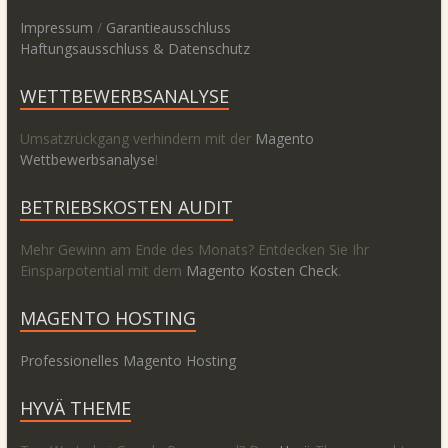
Impressum
/
Garantieausschluss
Haftungsausschluss & Datenschutz
WETTBEWERBSANALYSE
Umsatzrückgang verhindern mit der
Magento
Wettbewerbsanalyse
!
BETRIEBSKOSTEN AUDIT
Mehr Gewinn am Ende des Monats? Entdecken Sie Ihr
Einsparpotential mit dem
Magento Kosten Check
.
MAGENTO HOSTING
Professionelles Magento Hosting
HYVÄ THEME