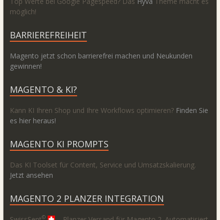
Top Werte bei Google Pagespeed? Das
Hyvä
Theme macht es
möglich!
BARRIEREFREIHEIT
Magento jetzt schon barrierefrei machen und Neukunden
gewinnen!
MAGENTO & KI?
Kann KI Ihren Shop und Ihre Workflows optimieren?
Finden Sie
es hier heraus!
MAGENTO KI PROMPTS
Das KI Toolset für Content, Service und Umsatzskalierung.
Jetzt ansehen
MAGENTO 2 PLANZER INTEGRATION
©
SwissSent
– Planzer Versand für Magento 2. Automatisiert,