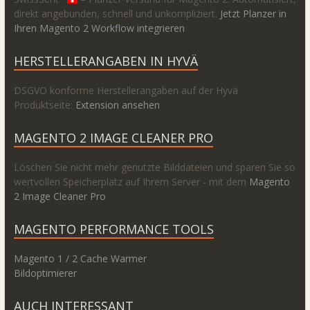
direkt angebunden, schnell und unkompliziert.
Jetzt Planzer in
Ihren Magento 2 Workflow integrieren
HERSTELLERANGABEN IN HYVÄ
DSGVO konforme Herstellerangaben auf der Hyvä
Produktseite:
Extension ansehen
MAGENTO 2 IMAGE CLEANER PRO
Löschen Sie nicht mehr genutzte Bilddateien und sparen Sie so
wertvollen Speicherplatz auf Ihrem Server - mit dem
Magento
2 Image Cleaner Pro
MAGENTO PERFORMANCE TOOLS
Magento 1 / 2 Cache Warmer
Bildoptimierer
AUCH INTERESSANT