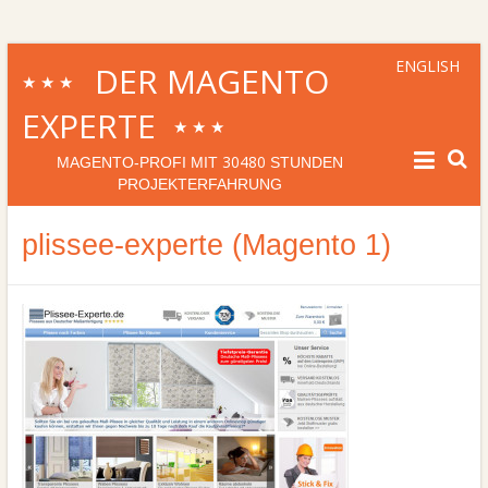
ENGLISH
DER MAGENTO
★★★
EXPERTE
★★★
30480
MAGENTO-PROFI MIT
STUNDEN
PROJEKTERFAHRUNG
plissee-experte (Magento 1)