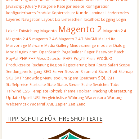
JavaScript
Kategorieseite
jQuery
Kategorie
Konfiguration
Kunde
konfigurierbares Produkt
Kopierschutz
Laminas
Ländercodes
Layout
Layered Navigation
Lib
Lieferschein
localhost
Logging
Login
Magento 2
Magento
Lokale-Entwicklung
Magento 2.4
Magento 2.4.5
magento 2.4.6
Magento 2.4.7
MAGMI
MailerLite
Mailvorlage
Malware
Media Gallery
Mindestmenge
modaler Dialog
Patch
Model
nginx
npm
OpenSearch
PageBuilder
Pager
Passwort
Produkt
PayPal
PHP
PHP Mess Detector
PHP7
Polyfill
Preis
Produktseite
Rechnung
Region
Registrierung
Rest
Route
Safari
Scope
Sendungsverfolgung
SEO
Server
Session
Shipment
Sicherheit
Sitemap
SQL
SKU
SMTP
Snowdog Menu
sodium
Spam
Speichern
SSH
Staffelpreise
Startseite
State
Status
Steuer
Suche
Swatches
Tabs
Template (phtml)
Tailwind CSS
Theme
Toolbar
Tracking
Übersetzung
URL
Update
Upsell
Vergleichsliste
Währung
Warenkorb
Wartung
Webservicex
Widerruf
XML
Zapier
Zeit
Zend
TIPP: SCHUTZ FÜR IHRE SHOPTEXTE