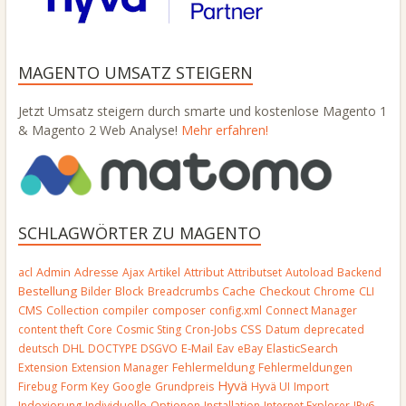
MAGENTO UMSATZ STEIGERN
Jetzt Umsatz steigern durch smarte und kostenlose Magento 1
& Magento 2 Web Analyse!
Mehr erfahren!
SCHLAGWÖRTER ZU MAGENTO
Admin
acl
Adresse
Ajax
Artikel
Attribut
Attributset
Autoload
Backend
Bestellung
Block
Bilder
Breadcrumbs
Cache
Checkout
Chrome
CLI
CMS
Collection
compiler
composer
config.xml
Connect Manager
CSS
content theft
Core
Cosmic Sting
Cron-Jobs
Datum
deprecated
E-Mail
deutsch
DHL
DOCTYPE
DSGVO
Eav
eBay
ElasticSearch
Extension
Extension Manager
Fehlermeldung
Fehlermeldungen
Hyvä
Firebug
Form Key
Google
Grundpreis
Hyvä UI
Import
Indexierung
Individuelle-Optionen
Installation
Internet Explorer
IPv6