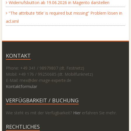
Widerrufsbutton ab 19.06.2026 in Magento darstellen
“The attribute ‘title’ is required but missing” Problem lösen in
acl.xml
KONTAKT
Phone: +49 341 / 98979807 (dt. Festnetz)
Mobil: +49 176 / 99250685 (dt. Mobilfunknetz)
E-Mail: mex@
der-mage-experte.de
Kontaktformular
VERFÜGBARKEIT / BUCHUNG
Wie steht es mit der Verfügbarkeit?
Hier
erfahren Sie mehr.
RECHTLICHES