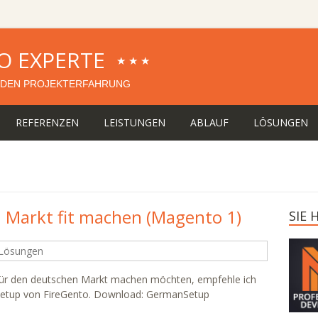
O EXPERTE
★★★
DEN PROJEKTERFAHRUNG
REFERENZEN
LEISTUNGEN
ABLAUF
LÖSUNGEN
 Markt fit machen (Magento 1)
SIE
Lösungen
für den deutschen Markt machen möchten, empfehle ich
Setup von FireGento. Download: GermanSetup