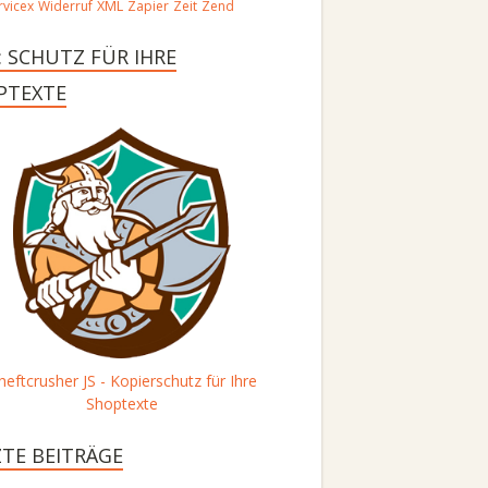
vicex
Widerruf
XML
Zapier
Zeit
Zend
: SCHUTZ FÜR IHRE
PTEXTE
heftcrusher JS - Kopierschutz für Ihre
Shoptexte
ZTE BEITRÄGE