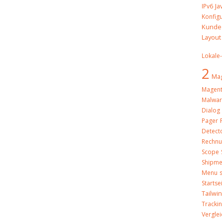
Ja
IPv6
Konfig
Kunde
Layout
Lokale
2
Mag
Magent
Malwa
Dialog
Pager
Detect
Rechn
Scope
Shipme
Menu
Startse
Tailwi
Tracki
Verglei