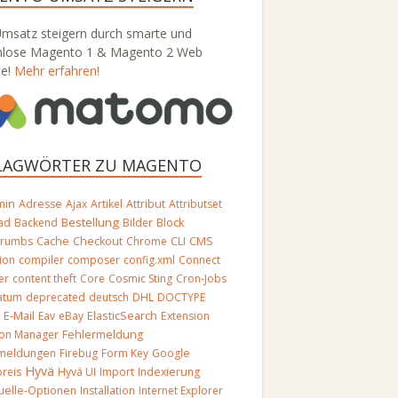
Umsatz steigern durch smarte und
nlose Magento 1 & Magento 2 Web
se!
Mehr erfahren!
LAGWÖRTER ZU MAGENTO
min
Adresse
Ajax
Artikel
Attribut
Attributset
Bestellung
Block
ad
Backend
Bilder
crumbs
Cache
Checkout
Chrome
CLI
CMS
ion
compiler
composer
config.xml
Connect
er
content theft
Core
Cosmic Sting
Cron-Jobs
atum
deprecated
deutsch
DHL
DOCTYPE
E-Mail
O
Eav
eBay
ElasticSearch
Extension
ion Manager
Fehlermeldung
rmeldungen
Firebug
Form Key
Google
Hyvä
reis
Hyvä UI
Import
Indexierung
duelle-Optionen
Installation
Internet Explorer