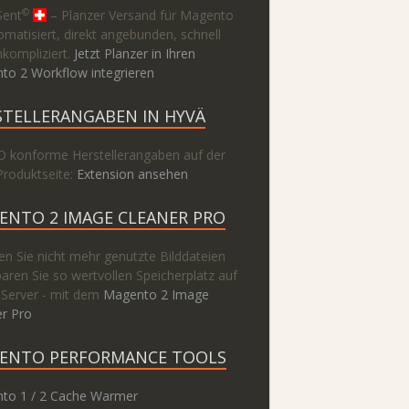
©
Sent
– Planzer Versand für Magento
omatisiert, direkt angebunden, schnell
kompliziert.
Jetzt Planzer in Ihren
to 2 Workflow integrieren
STELLERANGABEN IN HYVÄ
 konforme Herstellerangaben auf der
Produktseite:
Extension ansehen
ENTO 2 IMAGE CLEANER PRO
n Sie nicht mehr genutzte Bilddateien
aren Sie so wertvollen Speicherplatz auf
 Server - mit dem
Magento 2 Image
er Pro
ENTO PERFORMANCE TOOLS
to 1 / 2 Cache Warmer