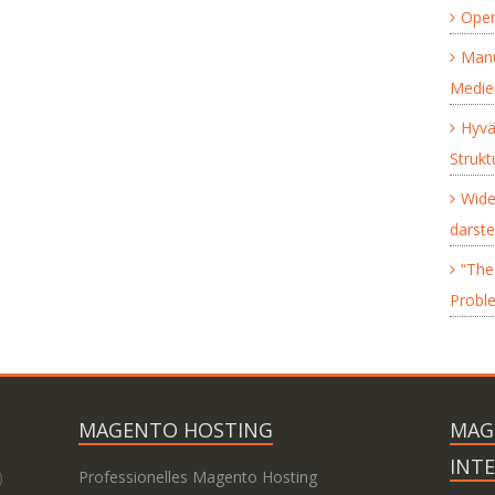
Open
Manu
Medie
Hyvä
Struk
Wide
darste
“The 
Proble
MAGENTO HOSTING
MAG
INT
)
Professionelles Magento Hosting