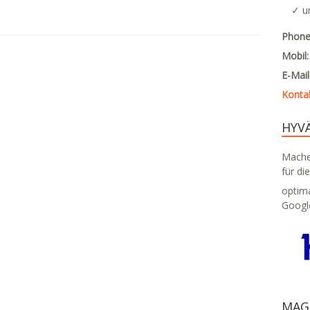
✓ u
Phone
Mobil
E-Mai
Konta
HYV
Machen
für di
optim
Googl
MAG