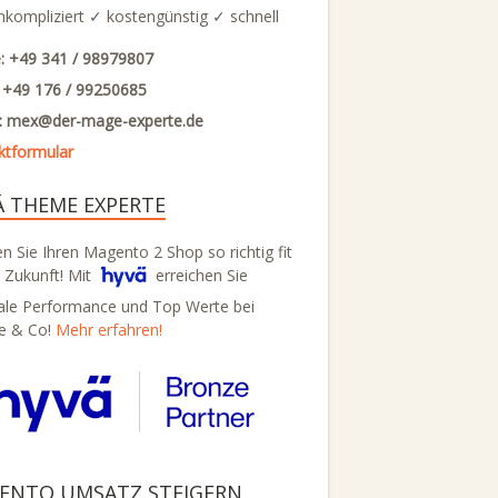
nkompliziert ✓ kostengünstig ✓ schnell
: +49 341 / 98979807
: +49 176 / 99250685
l: mex@
der-mage-experte.de
ktformular
Ä THEME EXPERTE
 Sie Ihren Magento 2 Shop so richtig fit
e Zukunft! Mit
erreichen Sie
ale Performance und Top Werte bei
e & Co!
Mehr erfahren!
ENTO UMSATZ STEIGERN