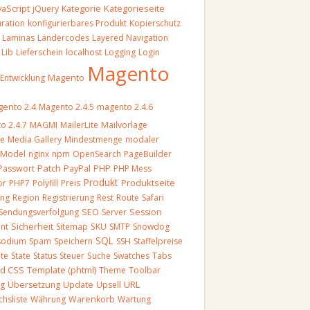
vaScript
Kategorieseite
jQuery
Kategorie
uration
konfigurierbares Produkt
Kopierschutz
Laminas
Ländercodes
Layered Navigation
Lib
Lieferschein
localhost
Logging
Login
Magento
Magento
-Entwicklung
ento 2.4
Magento 2.4.5
magento 2.4.6
o 2.4.7
MAGMI
MailerLite
Mailvorlage
re
Media Gallery
Mindestmenge
modaler
Model
nginx
npm
OpenSearch
PageBuilder
Patch
Passwort
PayPal
PHP
PHP Mess
Produkt
Produktseite
or
PHP7
Polyfill
Preis
ung
Region
Registrierung
Rest
Route
Safari
Sendungsverfolgung
SEO
Server
Session
nt
Sicherheit
Sitemap
SKU
SMTP
Snowdog
SQL
sodium
Spam
Speichern
SSH
Staffelpreise
ite
State
Status
Steuer
Suche
Swatches
Tabs
Template (phtml)
nd CSS
Theme
Toolbar
URL
ng
Übersetzung
Update
Upsell
chsliste
Währung
Warenkorb
Wartung