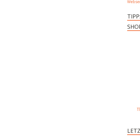
Webser
TIPP
SHO
T
LET