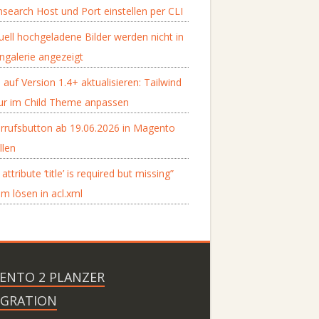
search Host und Port einstellen per CLI
ell hochgeladene Bilder werden nicht in
ngalerie angezeigt
 auf Version 1.4+ aktualisieren: Tailwind
tur im Child Theme anpassen
rrufsbutton ab 19.06.2026 in Magento
llen
attribute ‘title’ is required but missing”
m lösen in acl.xml
ENTO 2 PLANZER
EGRATION