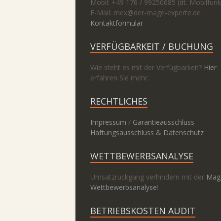
Mobil: +49 176 / 99250685 (dt. Mobilfunk
E-Mail: mex@
der-mage-experte.de
Kontaktformular
VERFÜGBARKEIT / BUCHUNG
Wie steht es mit der Verfügbarkeit?
Hier
erfahren Sie mehr.
RECHTLICHES
Impressum
/
Garantieausschluss
Haftungsausschluss & Datenschutz
WETTBEWERBSANALYSE
Umsatzrückgang verhindern mit der
Mag
Wettbewerbsanalyse
!
BETRIEBSKOSTEN AUDIT