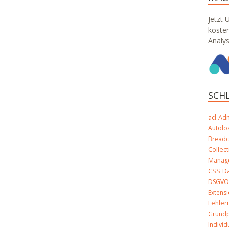
Jetzt 
koste
Analy
SCH
Ad
acl
Autolo
Bread
Collect
Manag
CSS
D
DSGV
Extens
Fehle
Grundp
Indivi