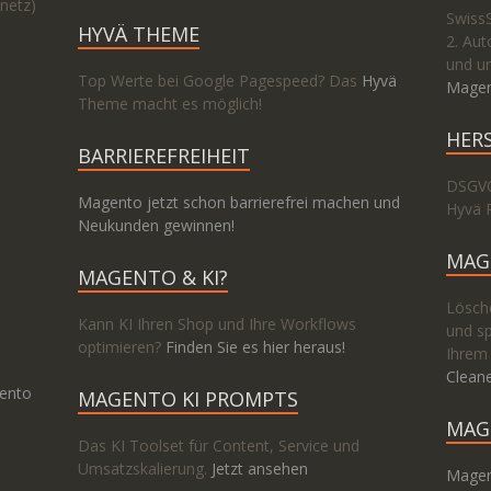
netz)
Swiss
HYVÄ THEME
2. Aut
und un
Top Werte bei Google Pagespeed? Das
Hyvä
Magen
Theme macht es möglich!
HER
BARRIEREFREIHEIT
DSGVO
Magento jetzt schon barrierefrei machen und
Hyvä 
Neukunden gewinnen!
MAG
MAGENTO & KI?
Lösche
Kann KI Ihren Shop und Ihre Workflows
und sp
optimieren?
Finden Sie es hier heraus!
Ihrem
Clean
ento
MAGENTO KI PROMPTS
MAG
Das KI Toolset für Content, Service und
Umsatzskalierung.
Jetzt ansehen
Magen