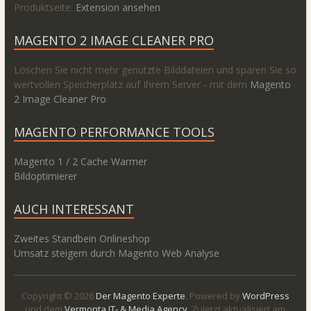
Produktseite:
Extension ansehen
MAGENTO 2 IMAGE CLEANER PRO
Löschen Sie nicht mehr genutzte Bilddateien und sparen Sie so
wertvollen Speicherplatz auf Ihrem Server - mit dem
Magento
2 Image Cleaner Pro
MAGENTO PERFORMANCE TOOLS
Magento 1 / 2 Cache Warmer
Bildoptimierer
AUCH INTERESSANT
Zweites Standbein Onlineshop
Umsatz steigern durch Magento Web Analyse
Copyright © 2026
Der Magento Experte
. Powered by
WordPress
und dem
Vermonta IT- & Media Agency
. Zuletzt aktualisiert am