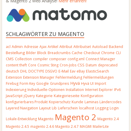
& Magento 2 Web Analyse!
Mehr erfahren!
SCHLAGWÖRTER ZU MAGENTO
Admin
acl
Adresse
Ajax
Artikel
Attribut
Attributset
Autoload
Backend
Bestellung
Block
Bilder
Breadcrumbs
Cache
Checkout
Chrome
CLI
CMS
Collection
compiler
composer
config.xml
Connect Manager
CSS
content theft
Core
Cosmic Sting
Cron-Jobs
Datum
deprecated
E-Mail
deutsch
DHL
DOCTYPE
DSGVO
Eav
eBay
ElasticSearch
Extension
Extension Manager
Fehlermeldung
Fehlermeldungen
Hyvä
Firebug
Form Key
Google
Grundpreis
Hyvä UI
Import
Indexierung
Individuelle-Optionen
Installation
Internet Explorer
IPv6
JavaScript
Kategorieseite
jQuery
Kategorie
Konfiguration
Kunde
konfigurierbares Produkt
Kopierschutz
Laminas
Ländercodes
Layout
Layered Navigation
Lib
Lieferschein
localhost
Logging
Login
Magento 2
Magento
Lokale-Entwicklung
Magento 2.4
Magento 2.4.5
magento 2.4.6
Magento 2.4.7
MAGMI
MailerLite