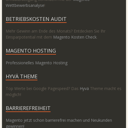
Wettbewerbsanalyse
!
BETRIEBSKOSTEN AUDIT
Mehr Gewinn am Ende des Monats? Entdecken Sie Ihr
Einsparpotential mit dem
Magento Kosten Check
.
MAGENTO HOSTING
Professionelles Magento Hosting
HYVÄ THEME
Top Werte bei Google Pagespeed? Das
Hyvä
Theme macht es
möglich!
BARRIEREFREIHEIT
Magento jetzt schon barrierefrei machen und Neukunden
gewinnen!