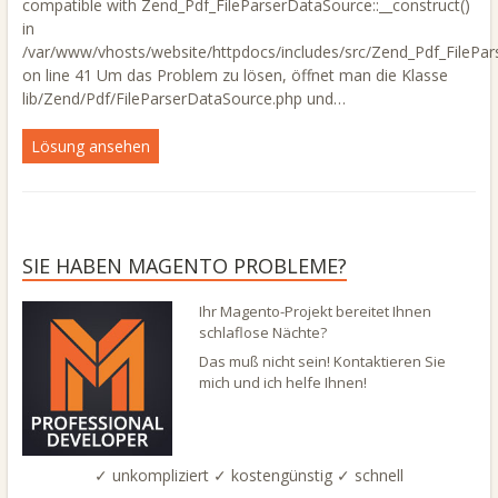
compatible with Zend_Pdf_FileParserDataSource::__construct()
in
/var/www/vhosts/website/httpdocs/includes/src/Zend_Pdf_FilePar
on line 41 Um das Problem zu lösen, öffnet man die Klasse
lib/Zend/Pdf/FileParserDataSource.php und…
Lösung ansehen
SIE HABEN MAGENTO PROBLEME?
Ihr Magento-Projekt bereitet Ihnen
schlaflose Nächte?
Das muß nicht sein! Kontaktieren Sie
mich und ich helfe Ihnen!
✓ unkompliziert ✓ kostengünstig ✓ schnell