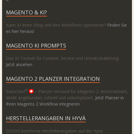
MAGENTO & KI?
Kann KI Ihren Shop und Ihre Workflows optimieren?
Finden Sie
es hier heraus!
MAGENTO KI PROMPTS
Das KI Toolset für Content, Service und Umsatzskalierung.
Jetzt ansehen
MAGENTO 2 PLANZER INTEGRATION
©
SwissSent
– Planzer Versand für Magento 2. Automatisiert,
direkt angebunden, schnell und unkompliziert.
Jetzt Planzer in
Ihren Magento 2 Workflow integrieren
HERSTELLERANGABEN IN HYVÄ
DSGVO konforme Herstellerangaben auf der Hyvä