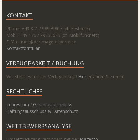
KONTAKT
Phone: +49 341 / 98979807 (dt. Festnetz)
Mobil: +49 176 / 99250685 (dt. Mobilfunknetz)
E-Mail: mex@
der-mage-experte.de
Kontaktformular
VERFÜGBARKEIT / BUCHUNG
Wie steht es mit der Verfügbarkeit?
Hier
erfahren Sie mehr.
RECHTLICHES
Impressum
/
Garantieausschluss
Haftungsausschluss & Datenschutz
WETTBEWERBSANALYSE
Umsatzrückgang verhindern mit der
Magento