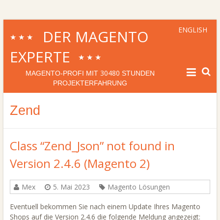
ENGLISH
DER MAGENTO
★★★
EXPERTE
★★★
30480
MAGENTO-PROFI MIT
STUNDEN
PROJEKTERFAHRUNG
Zend
Class “Zend_Json” not found in
Version 2.4.6 (Magento 2)
Mex
5. Mai 2023
Magento Lösungen
Eventuell bekommen Sie nach einem Update Ihres Magento
Shops auf die Version 2.4.6 die folgende Meldung angezeigt: