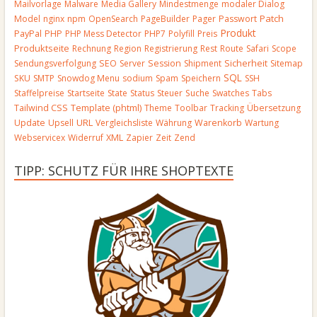
Mailvorlage
Malware
Media Gallery
Mindestmenge
modaler Dialog
Patch
Model
nginx
npm
OpenSearch
PageBuilder
Pager
Passwort
Produkt
PayPal
PHP
PHP Mess Detector
PHP7
Polyfill
Preis
Produktseite
Rechnung
Region
Registrierung
Rest
Route
Safari
Scope
Sendungsverfolgung
SEO
Server
Session
Shipment
Sicherheit
Sitemap
SQL
SKU
SMTP
Snowdog Menu
sodium
Spam
Speichern
SSH
Staffelpreise
Startseite
State
Status
Steuer
Suche
Swatches
Tabs
Template (phtml)
Tailwind CSS
Theme
Toolbar
Tracking
Übersetzung
URL
Update
Upsell
Vergleichsliste
Währung
Warenkorb
Wartung
Webservicex
Widerruf
XML
Zapier
Zeit
Zend
TIPP: SCHUTZ FÜR IHRE SHOPTEXTE