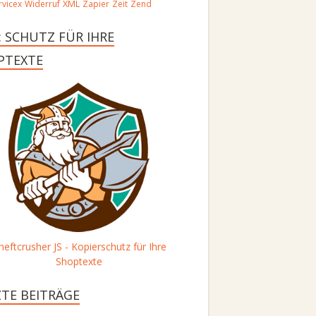
vicex
Widerruf
XML
Zapier
Zeit
Zend
: SCHUTZ FÜR IHRE
PTEXTE
heftcrusher JS - Kopierschutz für Ihre
Shoptexte
ZTE BEITRÄGE