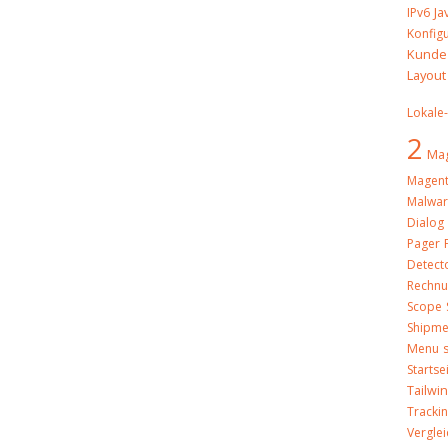
Ja
IPv6
Konfig
Kunde
Layout
Lokale
2
Mag
Magent
Malwa
Dialog
Pager
Detect
Rechn
Scope
Shipme
Menu
Startse
Tailwi
Tracki
Verglei