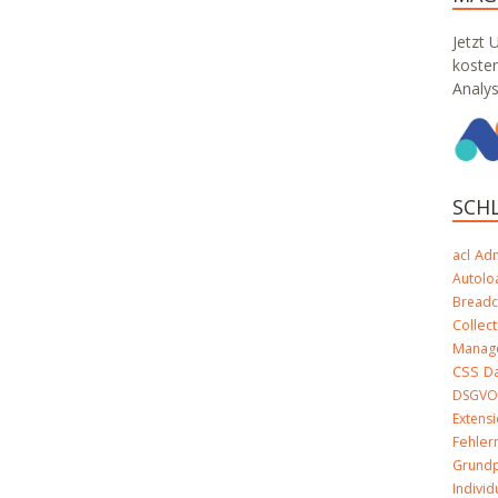
Jetzt 
koste
Analy
SCH
Ad
acl
Autolo
Bread
Collect
Manag
CSS
D
DSGV
Extens
Fehle
Grundp
Indivi