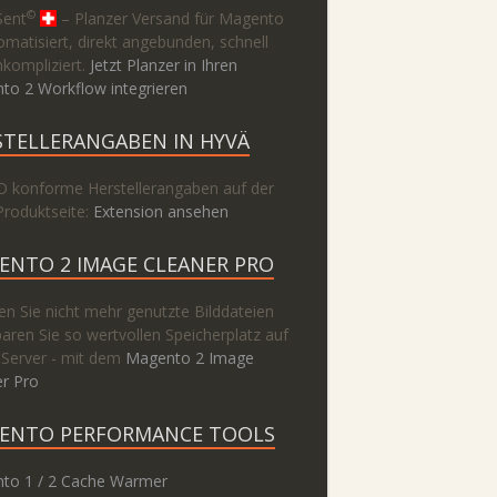
©
Sent
– Planzer Versand für Magento
omatisiert, direkt angebunden, schnell
kompliziert.
Jetzt Planzer in Ihren
to 2 Workflow integrieren
STELLERANGABEN IN HYVÄ
 konforme Herstellerangaben auf der
Produktseite:
Extension ansehen
ENTO 2 IMAGE CLEANER PRO
n Sie nicht mehr genutzte Bilddateien
aren Sie so wertvollen Speicherplatz auf
 Server - mit dem
Magento 2 Image
er Pro
ENTO PERFORMANCE TOOLS
to 1 / 2 Cache Warmer