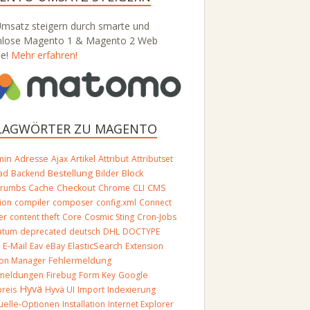
Umsatz steigern durch smarte und
nlose Magento 1 & Magento 2 Web
se!
Mehr erfahren!
LAGWÖRTER ZU MAGENTO
min
Adresse
Ajax
Artikel
Attribut
Attributset
Bestellung
Block
ad
Backend
Bilder
crumbs
Cache
Checkout
Chrome
CLI
CMS
ion
compiler
composer
config.xml
Connect
er
content theft
Core
Cosmic Sting
Cron-Jobs
atum
deprecated
deutsch
DHL
DOCTYPE
E-Mail
O
Eav
eBay
ElasticSearch
Extension
ion Manager
Fehlermeldung
rmeldungen
Firebug
Form Key
Google
Hyvä
reis
Hyvä UI
Import
Indexierung
duelle-Optionen
Installation
Internet Explorer