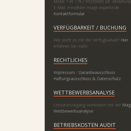
Mobil: +49 176 / 99250685 (dt. Mobilfunk
E-Mail: mex@
der-mage-experte.de
Kontaktformular
VERFÜGBARKEIT / BUCHUNG
Wie steht es mit der Verfügbarkeit?
Hier
erfahren Sie mehr.
RECHTLICHES
Impressum
/
Garantieausschluss
Haftungsausschluss & Datenschutz
WETTBEWERBSANALYSE
Umsatzrückgang verhindern mit der
Mag
Wettbewerbsanalyse
!
BETRIEBSKOSTEN AUDIT