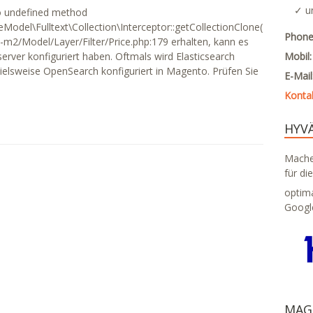
✓ u
to undefined method
del\Fulltext\Collection\Interceptor::getCollectionClone()
Phone
-m2/Model/Layer/Filter/Price.php:179 erhalten, kann es
erver konfiguriert haben. Oftmals wird Elasticsearch
Mobil
pielsweise OpenSearch konfiguriert in Magento. Prüfen Sie
E-Mai
Konta
HYV
Machen
für di
optim
Googl
MAG