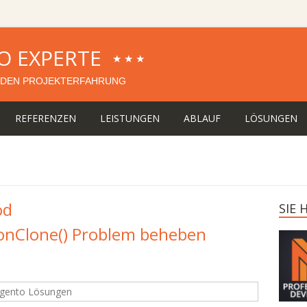
O EXPERTE
★★★
DEN PROJEKTERFAHRUNG
REFERENZEN
LEISTUNGEN
ABLAUF
LÖSUNGEN
od
SIE
tionClone() Problem beheben
gento Lösungen