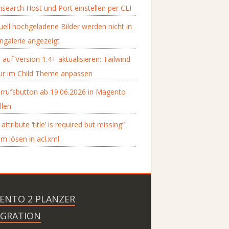
search Host und Port einstellen per CLI
ell hochgeladene Bilder werden nicht in
ngalerie angezeigt
 auf Version 1.4+ aktualisieren: Tailwind
tur im Child Theme anpassen
rrufsbutton ab 19.06.2026 in Magento
llen
attribute ‘title’ is required but missing”
m lösen in acl.xml
ENTO 2 PLANZER
EGRATION