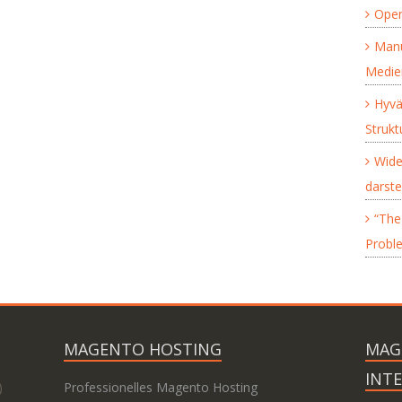
Open
Manu
Medie
Hyvä
Struk
Wide
darste
“The 
Proble
MAGENTO HOSTING
MAG
INT
)
Professionelles Magento Hosting