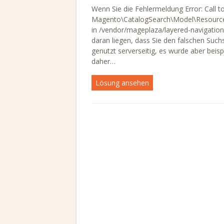
Wenn Sie die Fehlermeldung Error: Call 
Magento\CatalogSearch\Model\ResourceMo
in /vendor/mageplaza/layered-navigation
daran liegen, dass Sie den falschen Suchs
genutzt serverseitig, es wurde aber beis
daher…
Lösung ansehen