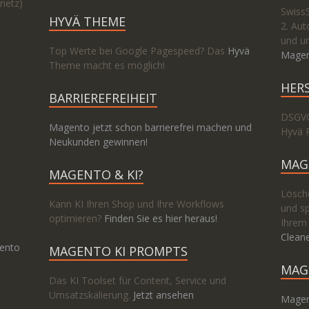
netz)
Swiss
HYVÄ THEME
2. Aut
und un
Top Werte bei Google Pagespeed? Das
Hyvä
Magen
Theme macht es möglich!
HER
BARRIEREFREIHEIT
DSGVO
Magento jetzt schon barrierefrei machen und
Hyvä 
Neukunden gewinnen!
MAG
MAGENTO & KI?
Lösche
Kann KI Ihren Shop und Ihre Workflows
und sp
optimieren?
Finden Sie es hier heraus!
Ihrem
Clean
ento
MAGENTO KI PROMPTS
MAG
Das KI Toolset für Content, Service und
Umsatzskalierung.
Jetzt ansehen
Magen