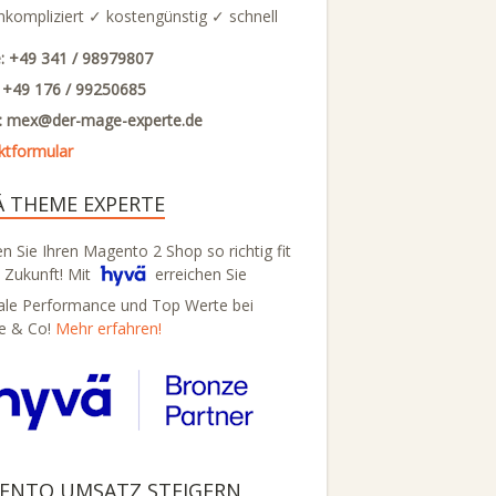
nkompliziert ✓ kostengünstig ✓ schnell
: +49 341 / 98979807
: +49 176 / 99250685
l: mex@
der-mage-experte.de
ktformular
Ä THEME EXPERTE
 Sie Ihren Magento 2 Shop so richtig fit
e Zukunft! Mit
erreichen Sie
ale Performance und Top Werte bei
e & Co!
Mehr erfahren!
ENTO UMSATZ STEIGERN