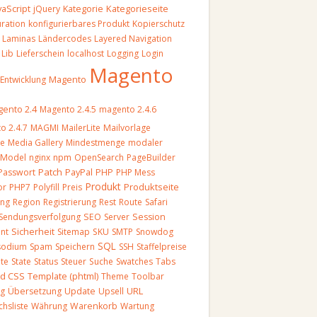
vaScript
Kategorieseite
jQuery
Kategorie
uration
konfigurierbares Produkt
Kopierschutz
Laminas
Ländercodes
Layered Navigation
Lib
Lieferschein
localhost
Logging
Login
Magento
Magento
-Entwicklung
ento 2.4
Magento 2.4.5
magento 2.4.6
o 2.4.7
MAGMI
MailerLite
Mailvorlage
re
Media Gallery
Mindestmenge
modaler
Model
nginx
npm
OpenSearch
PageBuilder
Patch
Passwort
PayPal
PHP
PHP Mess
Produkt
Produktseite
or
PHP7
Polyfill
Preis
ung
Region
Registrierung
Rest
Route
Safari
Sendungsverfolgung
SEO
Server
Session
nt
Sicherheit
Sitemap
SKU
SMTP
Snowdog
SQL
sodium
Spam
Speichern
SSH
Staffelpreise
ite
State
Status
Steuer
Suche
Swatches
Tabs
Template (phtml)
nd CSS
Theme
Toolbar
URL
ng
Übersetzung
Update
Upsell
chsliste
Währung
Warenkorb
Wartung