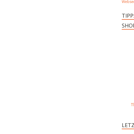
Webser
TIPP
SHO
T
LET