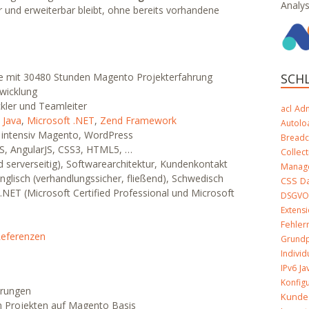
Analy
 und erweiterbar bleibt, ohne bereits vorhandene
SCH
 mit 30480 Stunden Magento Projekterfahrung
twicklung
ler und Teamleiter
Ad
acl
,
Java
,
Microsoft .NET
,
Zend Framework
Autolo
 intensiv Magento, WordPress
Bread
JS, AngularJS, CSS3, HTML5, …
Collect
 serverseitig), Softwarearchitektur, Kundenkontakt
Manag
glisch (verhandlungssicher, fließend), Schwedisch
CSS
D
 .NET (Microsoft Certified Professional und Microsoft
DSGV
Extens
Fehle
eferenzen
Grundp
Indivi
Ja
IPv6
Konfig
erungen
Kunde
n Projekten auf Magento Basis