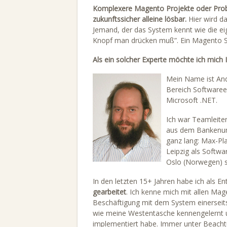
Komplexere Magento Projekte oder Probl
zukunftssicher alleine lösbar.
Hier wird d
Jemand, der das System kennt wie die e
Knopf man drücken muß”. Ein Magento Sp
Als ein solcher Experte möchte ich mich I
Mein Name ist And
Bereich Softwaree
Microsoft .NET.
Ich war Teamleite
aus dem Bankenumf
ganz lang: Max-Pla
Leipzig als Softwa
Oslo (Norwegen) 
In den letzten 15+ Jahren habe ich als En
gearbeitet
. Ich kenne mich mit allen Mag
Beschäftigung mit dem System einerseits
wie meine Westentasche kennengelernt u
implementiert habe. Immer unter Beachtu