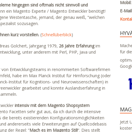
Mobil
eme hingegen sind oftmals nicht sinnvoll und
E-Mai
ann ein Magento Experte / Magento Entwickler benötigt!
igene Westentasche, jemand, der genau weiß, “welchen
Konta
ezialist sozusagen.
HYV
hnen kurz vorstellen.
(
Schnellüberblick
)
Machen
reas Golchert, Jahrgang 1979,
26 Jahre Erfahrung
im
für di
ntwicklung, unter anderem mit Perl, PHP, Java und
optim
Googl
r von Entwicklungsteams in renommierten Softwarefirmen
eld, habe im Max Planck Institut für Hirnforschung (oder
nck-Institut für Kognitions- und Neurowissenschaften) in
reenwickler gearbeitet und konnte Auslandserfahrung in
sammeln.
twickler
intensiv mit dem Magento Shopsystem
MAG
ento Facetten sehr gut aus, da ich durch die intensive
 die bereits existierenden Konfigurationsmöglichkeiten
Jetzt 
nd andererseits viele Erweiterungen auf Quellcodebasis
koste
ng der Regel: “
Mach es im Magento Stil!
“. Dies stellt