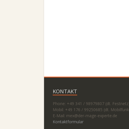
KONTAKT
Phone: +49 341 / 98979807 (dt. Festnetz
Mobil: +49 176 / 99250685 (dt. Mobilfunk
E-Mail: mex@
der-mage-experte.de
Kontaktformular