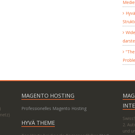
Medie
Hyvä
Struk
Wide
darste
“The 
Proble
MAGENTO HOSTING
MAG
INT
)
Professionelles Magento Hosting
netz)
Swiss
HYVÄ THEME
2. Aut
und un