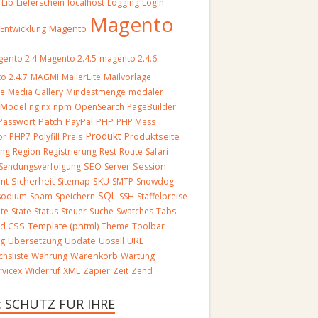
Lib
Lieferschein
localhost
Logging
Login
Magento
Magento
-Entwicklung
ento 2.4
Magento 2.4.5
magento 2.4.6
o 2.4.7
MAGMI
MailerLite
Mailvorlage
re
Media Gallery
Mindestmenge
modaler
Model
nginx
npm
OpenSearch
PageBuilder
Patch
Passwort
PayPal
PHP
PHP Mess
Produkt
Produktseite
or
PHP7
Polyfill
Preis
ung
Region
Registrierung
Rest
Route
Safari
Sendungsverfolgung
SEO
Server
Session
nt
Sicherheit
Sitemap
SKU
SMTP
Snowdog
SQL
sodium
Spam
Speichern
SSH
Staffelpreise
ite
State
Status
Steuer
Suche
Swatches
Tabs
Template (phtml)
nd CSS
Theme
Toolbar
URL
ng
Übersetzung
Update
Upsell
chsliste
Währung
Warenkorb
Wartung
vicex
Widerruf
XML
Zapier
Zeit
Zend
: SCHUTZ FÜR IHRE