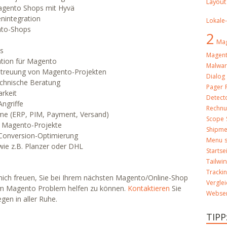
Layout
agento Shops mit Hyvä
nintegration
Lokale
nto-Shops
2
Mag
s
Magent
ation für Magento
Malwa
etreuung von Magento-Projekten
Dialog
echnische Beratung
Pager
arkeit
Detect
ngriffe
Rechn
eme (ERP, PIM, Payment, Versand)
Scope
 Magento-Projekte
Shipme
Conversion-Optimierung
Menu
ie z.B. Planzer oder DHL
Startse
Tailwi
Tracki
 mich freuen, Sie bei Ihrem nächsten Magento/Online-Shop
Verglei
nem Magento Problem helfen zu können.
Kontaktieren
Sie
Webser
gen in aller Ruhe.
TIPP