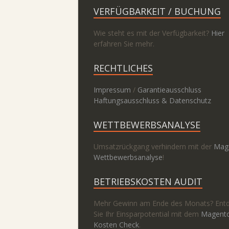
VERFÜGBARKEIT / BUCHUNG
Wie steht es mit der Verfügbarkeit?
Hier
erfahren Sie mehr.
RECHTLICHES
Impressum
/
Garantieausschluss
Haftungsausschluss & Datenschutz
WETTBEWERBSANALYSE
Umsatzrückgang verhindern mit der
Mag
Wettbewerbsanalyse
!
BETRIEBSKOSTEN AUDIT
Mehr Gewinn am Ende des Monats? Ent
Sie Ihr Einsparpotential mit dem
Magent
Kosten Check
.