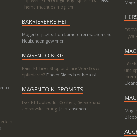
Top Werte bei Google Pagespeed? Das
Hyvä
Magen
Theme macht es möglich!
HER
BARRIEREFREIHEIT
DSGVO
Magento jetzt schon barrierefrei machen und
Hyvä 
Neukunden gewinnen!
MAG
MAGENTO & KI?
Lösche
Kann KI Ihren Shop und Ihre Workflows
und sp
optimieren?
Finden Sie es hier heraus!
Ihrem
Clean
ento
MAGENTO KI PROMPTS
MAG
Das KI Toolset für Content, Service und
Umsatzskalierung.
Jetzt ansehen
Magen
Bildop
decken
o
AUC