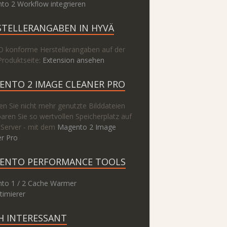
to 2 Workflow integrieren
STELLERANGABEN IN HYVÄ
 konforme Herstellerangaben auf der
Produktseite:
Extension ansehen
ENTO 2 IMAGE CLEANER PRO
n Sie nicht mehr genutzte Bilddateien
aren Sie so wertvollen Speicherplatz auf
 Server - mit dem
Magento 2 Image
er Pro
ENTO PERFORMANCE TOOLS
to 1 / 2 Cache Warmer
timierer
H INTERESSANT