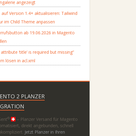
ngalerie angezeigt
 auf Version 1.4+ aktualisieren: Tailwind
tur im Child Theme anpassen
rrufsbutton ab 19.06.2026 in Magento
llen
attribute ‘title’ is required but missing”
m lösen in acl.xml
ENTO 2 PLANZER
EGRATION
©
Sent
– Planzer Versand für Magento
omatisiert, direkt angebunden, schnell
kompliziert.
Jetzt Planzer in Ihren