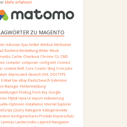
se!
Mehr erfahren!
LAGWÖRTER ZU MAGENTO
min
Adresse
Ajax
Artikel
Attribut
Attributset
Bestellung
Block
ad
Backend
Bilder
crumbs
Cache
Checkout
Chrome
CLI
CMS
ion
compiler
composer
config.xml
Connect
er
content theft
Core
Cosmic Sting
Cron-Jobs
atum
deprecated
deutsch
DHL
DOCTYPE
E-Mail
O
Eav
eBay
ElasticSearch
Extension
ion Manager
Fehlermeldung
rmeldungen
Firebug
Form Key
Google
Hyvä
reis
Hyvä UI
Import
Indexierung
duelle-Optionen
Installation
Internet Explorer
vaScript
Kategorieseite
jQuery
Kategorie
uration
konfigurierbares Produkt
Kopierschutz
Laminas
Ländercodes
Layered Navigation