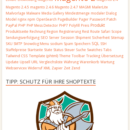
Magento 2.4.5
magento 2.4.6
Magento 2.4.7
MAGMI
MailerLite
Mailvorlage
Malware
Media Gallery
Mindestmenge
modaler Dialog
Patch
Model
nginx
npm
OpenSearch
PageBuilder
Pager
Passwort
Produkt
PayPal
PHP
PHP Mess Detector
PHP7
Polyfill
Preis
Produktseite
Rechnung
Region
Registrierung
Rest
Route
Safari
Scope
Sendungsverfolgung
SEO
Server
Session
Shipment
Sicherheit
Sitemap
SQL
SKU
SMTP
Snowdog Menu
sodium
Spam
Speichern
SSH
Staffelpreise
Startseite
State
Status
Steuer
Suche
Swatches
Tabs
Template (phtml)
Tailwind CSS
Theme
Toolbar
Tracking
Übersetzung
URL
Update
Upsell
Vergleichsliste
Währung
Warenkorb
Wartung
Webservicex
Widerruf
XML
Zapier
Zeit
Zend
TIPP: SCHUTZ FÜR IHRE SHOPTEXTE