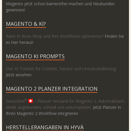
Magento jetzt schon barrierefrei machen und Neukunden
gewinnen!
MAGENTO & KI?
Kann KI Ihren Shop und Ihre Workflows optimieren?
Finden Sie
es hier heraus!
MAGENTO KI PROMPTS
Das KI Toolset für Content, Service und Umsatzskalierung.
Jetzt ansehen
MAGENTO 2 PLANZER INTEGRATION
©
SwissSent
– Planzer Versand für Magento 2. Automatisiert,
direkt angebunden, schnell und unkompliziert.
Jetzt Planzer in
Ihren Magento 2 Workflow integrieren
HERSTELLERANGABEN IN HYVÄ