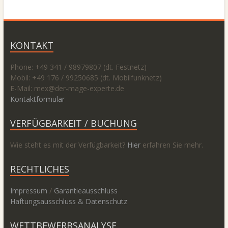
KONTAKT
Phone: +49 341 / 98979807 (dt. Festnetz)
Mobil: +49 176 / 99250685 (dt. Mobilfunknetz)
E-Mail: mex@
der-mage-experte.de
Kontaktformular
VERFÜGBARKEIT / BUCHUNG
Wie steht es mit der Verfügbarkeit?
Hier
erfahren Sie mehr.
RECHTLICHES
Impressum
/
Garantieausschluss
Haftungsausschluss & Datenschutz
WETTBEWERBSANALYSE