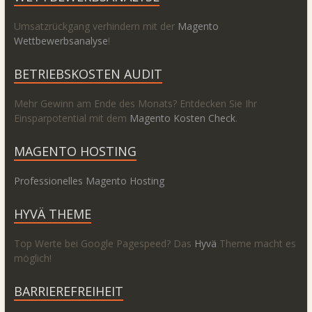
Umsatzrückgang verhindern mit der
Magento
Wettbewerbsanalyse
!
BETRIEBSKOSTEN AUDIT
Mehr Gewinn am Ende des Monats? Entdecken Sie Ihr
Einsparpotential mit dem
Magento Kosten Check
.
MAGENTO HOSTING
Professionelles Magento Hosting
HYVÄ THEME
Top Werte bei Google Pagespeed? Das
Hyvä
Theme macht es
möglich!
BARRIEREFREIHEIT