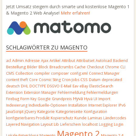
Jetzt Umsatz steigern durch smarte und kostenlose Magento 1
& Magento 2 Web Analyse!
Mehr erfahren!
SCHLAGWÖRTER ZU MAGENTO
Admin
acl
Adresse
Ajax
Artikel
Attribut
Attributset
Autoload
Backend
Bestellung
Block
Bilder
Breadcrumbs
Cache
Checkout
Chrome
CLI
CMS
Collection
compiler
composer
config.xml
Connect Manager
CSS
content theft
Core
Cosmic Sting
Cron-Jobs
Datum
deprecated
E-Mail
deutsch
DHL
DOCTYPE
DSGVO
Eav
eBay
ElasticSearch
Extension
Extension Manager
Fehlermeldung
Fehlermeldungen
Hyvä
Firebug
Form Key
Google
Grundpreis
Hyvä UI
Import
Indexierung
Individuelle-Optionen
Installation
Internet Explorer
IPv6
JavaScript
Kategorieseite
jQuery
Kategorie
Konfiguration
Kunde
konfigurierbares Produkt
Kopierschutz
Laminas
Ländercodes
Layout
Layered Navigation
Lib
Lieferschein
localhost
Logging
Login
Magento 2
Magento
Lokale-Entwicklung
Magento 2.4