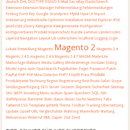
E-Mail
deutsch
DHL
DOCTYPE
DSGVO
Eav
eBay
ElasticSearch
Extension
Extension Manager
Fehlermeldung
Fehlermeldungen
Hyvä
Firebug
Form Key
Google
Grundpreis
Hyvä UI
Import
Indexierung
Individuelle-Optionen
Installation
Internet Explorer
IPv6
JavaScript
Kategorieseite
jQuery
Kategorie
Konfiguration
Kunde
konfigurierbares Produkt
Kopierschutz
Laminas
Ländercodes
Layout
Layered Navigation
Lib
Lieferschein
localhost
Logging
Login
Magento 2
Magento
Lokale-Entwicklung
Magento 2.4
Magento 2.4.5
magento 2.4.6
Magento 2.4.7
MAGMI
MailerLite
Mailvorlage
Malware
Media Gallery
Mindestmenge
modaler Dialog
Patch
Model
nginx
npm
OpenSearch
PageBuilder
Pager
Passwort
Produkt
PayPal
PHP
PHP Mess Detector
PHP7
Polyfill
Preis
Produktseite
Rechnung
Region
Registrierung
Rest
Route
Safari
Scope
Sendungsverfolgung
SEO
Server
Session
Shipment
Sicherheit
Sitemap
SQL
SKU
SMTP
Snowdog Menu
sodium
Spam
Speichern
SSH
Staffelpreise
Startseite
State
Status
Steuer
Suche
Swatches
Tabs
Template (phtml)
Tailwind CSS
Theme
Toolbar
Tracking
Übersetzung
URL
Update
Upsell
Vergleichsliste
Währung
Warenkorb
Wartung
Webservicex
Widerruf
XML
Zapier
Zeit
Zend