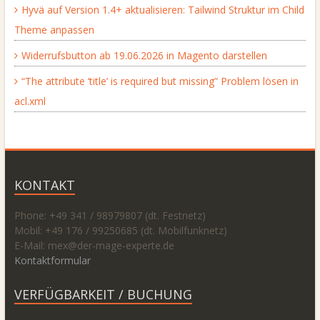
Hyvä auf Version 1.4+ aktualisieren: Tailwind Struktur im Child
Theme anpassen
Widerrufsbutton ab 19.06.2026 in Magento darstellen
“The attribute ‘title’ is required but missing” Problem lösen in
acl.xml
KONTAKT
Phone: +49 341 / 98979807 (dt. Festnetz)
Mobil: +49 176 / 99250685 (dt. Mobilfunknetz)
E-Mail: mex@
der-mage-experte.de
Kontaktformular
VERFÜGBARKEIT / BUCHUNG