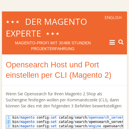
ENGLISH
DER MAGENTO
★★★
EXPERTE
★★★
30488
MAGENTO-PROFI MIT
STUNDEN
PROJEKTERFAHRUNG
Opensearch Host und Port
einstellen per CLI (Magento 2)
Wenn Sie Opensearch für Ihren Magento 2 Shop als
Suchengine festlegen wollen per Kommandozeile (CLI), dann
können Sie dies mit den folgenden 3 Befehlen bewerkstelligen:
1
bin
/
magento 
config
:
set 
catalog
/
search
/
opensearch_server_h
2
bin
/
magento 
config
:
set 
catalog
/
search
/
opensearch_server_p
3
bin
/
magento 
config
:
set 
catalog
/
search
/
engine 
opensearch