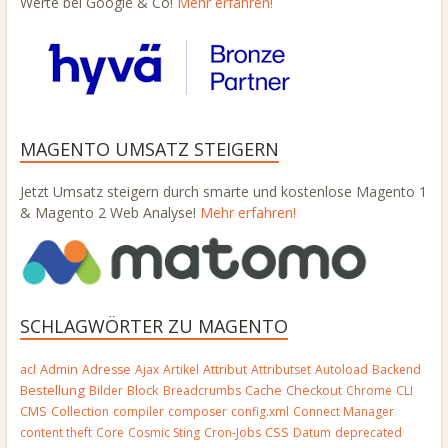
Werte bei Google & Co!
Mehr erfahren!
MAGENTO UMSATZ STEIGERN
Jetzt Umsatz steigern durch smarte und kostenlose Magento 1
& Magento 2 Web Analyse!
Mehr erfahren!
SCHLAGWÖRTER ZU MAGENTO
Admin
acl
Adresse
Ajax
Artikel
Attribut
Attributset
Autoload
Backend
Bestellung
Block
Bilder
Breadcrumbs
Cache
Checkout
Chrome
CLI
CMS
Collection
compiler
composer
config.xml
Connect Manager
CSS
content theft
Core
Cosmic Sting
Cron-Jobs
Datum
deprecated