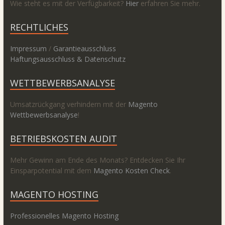
Wie steht es mit der Verfügbarkeit?
Hier
erfahren Sie mehr.
RECHTLICHES
Impressum
/
Garantieausschluss
Haftungsausschluss & Datenschutz
WETTBEWERBSANALYSE
Umsatzrückgang verhindern mit der
Magento
Wettbewerbsanalyse
!
BETRIEBSKOSTEN AUDIT
Mehr Gewinn am Ende des Monats? Entdecken Sie Ihr
Einsparpotential mit dem
Magento Kosten Check
.
MAGENTO HOSTING
Professionelles Magento Hosting