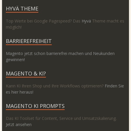
HYVÄ THEME
Top Werte bei Google Pagespeed? Das
Hyvä
Theme macht es
möglich!
BARRIEREFREIHEIT
Magento jetzt schon barrierefrei machen und Neukunden
gewinnen!
MAGENTO & KI?
Kann KI Ihren Shop und Ihre Workflows optimieren?
Finden Sie
es hier heraus!
MAGENTO KI PROMPTS
Das KI Toolset für Content, Service und Umsatzskalierung.
Jetzt ansehen