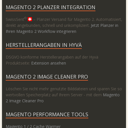
MAGENTO 2 PLANZER INTEGRATION
©
SwissSent
– Planzer Versand für Magento 2. Automatisiert,
direkt angebunden, schnell und unkompliziert.
Jetzt Planzer in
Ihren Magento 2 Workflow integrieren
HERSTELLERANGABEN IN HYVÄ
DSGVO konforme Herstellerangaben auf der Hyvä
Produktseite:
Extension ansehen
MAGENTO 2 IMAGE CLEANER PRO
Löschen Sie nicht mehr genutzte Bilddateien und sparen Sie so
wertvollen Speicherplatz auf Ihrem Server - mit dem
Magento
2 Image Cleaner Pro
MAGENTO PERFORMANCE TOOLS
Magento 1 / 2 Cache Warmer