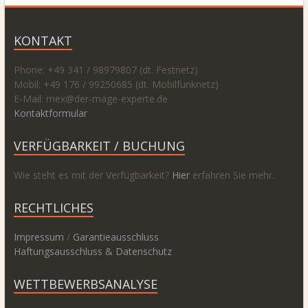
KONTAKT
Phone: +49 341 / 98979807 (dt. Festnetz)
Mobil: +49 176 / 99250685 (dt. Mobilfunknetz)
E-Mail: mex@
der-mage-experte.de
Kontaktformular
VERFÜGBARKEIT / BUCHUNG
Wie steht es mit der Verfügbarkeit?
Hier
erfahren Sie mehr.
RECHTLICHES
Impressum
/
Garantieausschluss
Haftungsausschluss & Datenschutz
WETTBEWERBSANALYSE