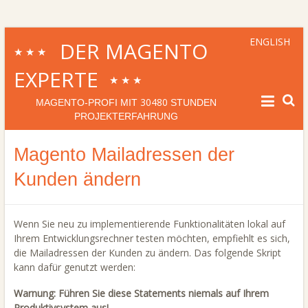
ENGLISH
DER MAGENTO
★★★
EXPERTE
★★★
30480
MAGENTO-PROFI MIT
STUNDEN
PROJEKTERFAHRUNG
Magento Mailadressen der
Kunden ändern
Wenn Sie neu zu implementierende Funktionalitäten lokal auf
Ihrem Entwicklungsrechner testen möchten, empfiehlt es sich,
die Mailadressen der Kunden zu ändern. Das folgende Skript
kann dafür genutzt werden:
Warnung: Führen Sie diese Statements niemals auf Ihrem
Produktivsystem aus!