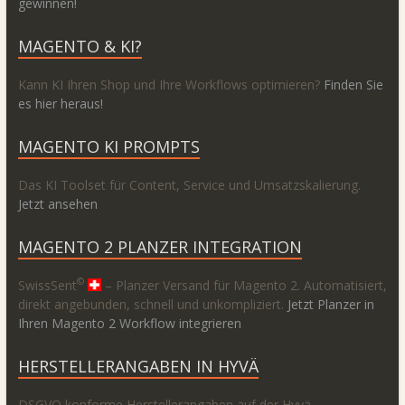
gewinnen!
MAGENTO & KI?
Kann KI Ihren Shop und Ihre Workflows optimieren?
Finden Sie
es hier heraus!
MAGENTO KI PROMPTS
Das KI Toolset für Content, Service und Umsatzskalierung.
Jetzt ansehen
MAGENTO 2 PLANZER INTEGRATION
©
SwissSent
– Planzer Versand für Magento 2. Automatisiert,
direkt angebunden, schnell und unkompliziert.
Jetzt Planzer in
Ihren Magento 2 Workflow integrieren
HERSTELLERANGABEN IN HYVÄ
DSGVO konforme Herstellerangaben auf der Hyvä