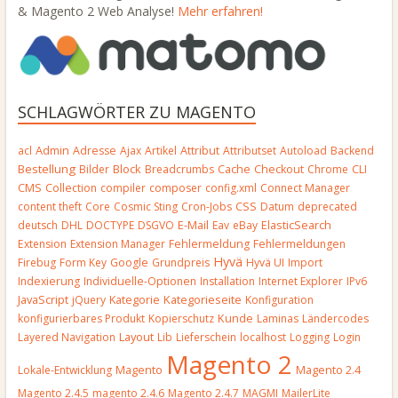
& Magento 2 Web Analyse!
Mehr erfahren!
SCHLAGWÖRTER ZU MAGENTO
Admin
acl
Adresse
Ajax
Artikel
Attribut
Attributset
Autoload
Backend
Bestellung
Block
Bilder
Breadcrumbs
Cache
Checkout
Chrome
CLI
CMS
Collection
compiler
composer
config.xml
Connect Manager
CSS
content theft
Core
Cosmic Sting
Cron-Jobs
Datum
deprecated
E-Mail
deutsch
DHL
DOCTYPE
DSGVO
Eav
eBay
ElasticSearch
Extension
Extension Manager
Fehlermeldung
Fehlermeldungen
Hyvä
Firebug
Form Key
Google
Grundpreis
Hyvä UI
Import
Indexierung
Individuelle-Optionen
Installation
Internet Explorer
IPv6
JavaScript
Kategorieseite
jQuery
Kategorie
Konfiguration
Kunde
konfigurierbares Produkt
Kopierschutz
Laminas
Ländercodes
Layout
Layered Navigation
Lib
Lieferschein
localhost
Logging
Login
Magento 2
Magento
Lokale-Entwicklung
Magento 2.4
Magento 2.4.5
magento 2.4.6
Magento 2.4.7
MAGMI
MailerLite