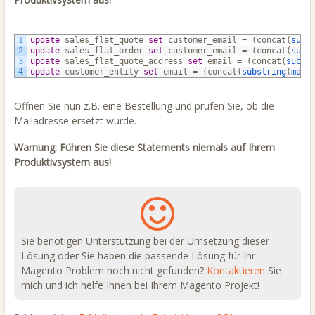
1
update
sales_flat_quote
set
customer_email
=
(concat(
subs
2
update
sales_flat_order
set
customer_email
=
(concat(
subs
3
update
sales_flat_quote_address
set
email
=
(concat(
subst
4
update
customer_entity
set
email
=
(concat(
substring
(
md5
(
Öffnen Sie nun z.B. eine Bestellung und prüfen Sie, ob die
Mailadresse ersetzt wurde.
Warnung: Führen Sie diese Statements niemals auf Ihrem
Produktivsystem aus!
Sie benötigen Unterstützung bei der Umsetzung dieser
Lösung oder Sie haben die passende Lösung für Ihr
Magento Problem noch nicht gefunden?
Kontaktieren
Sie
mich und ich helfe Ihnen bei Ihrem Magento Projekt!