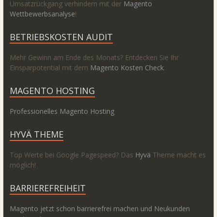
Umsatzrückgang verhindern mit der
Magento
Wettbewerbsanalyse
!
BETRIEBSKOSTEN AUDIT
Mehr Gewinn am Ende des Monats? Entdecken Sie Ihr
Einsparpotential mit dem
Magento Kosten Check
.
MAGENTO HOSTING
Professionelles Magento Hosting
HYVÄ THEME
Top Werte bei Google Pagespeed? Das
Hyvä
Theme macht es
möglich!
BARRIEREFREIHEIT
Magento jetzt schon barrierefrei machen und Neukunden