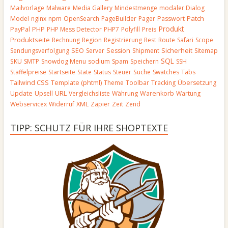
Mailvorlage
Malware
Media Gallery
Mindestmenge
modaler Dialog
Patch
Model
nginx
npm
OpenSearch
PageBuilder
Pager
Passwort
Produkt
PayPal
PHP
PHP Mess Detector
PHP7
Polyfill
Preis
Produktseite
Rechnung
Region
Registrierung
Rest
Route
Safari
Scope
Sendungsverfolgung
SEO
Server
Session
Shipment
Sicherheit
Sitemap
SQL
SKU
SMTP
Snowdog Menu
sodium
Spam
Speichern
SSH
Staffelpreise
Startseite
State
Status
Steuer
Suche
Swatches
Tabs
Template (phtml)
Tailwind CSS
Theme
Toolbar
Tracking
Übersetzung
URL
Update
Upsell
Vergleichsliste
Währung
Warenkorb
Wartung
Webservicex
Widerruf
XML
Zapier
Zeit
Zend
TIPP: SCHUTZ FÜR IHRE SHOPTEXTE