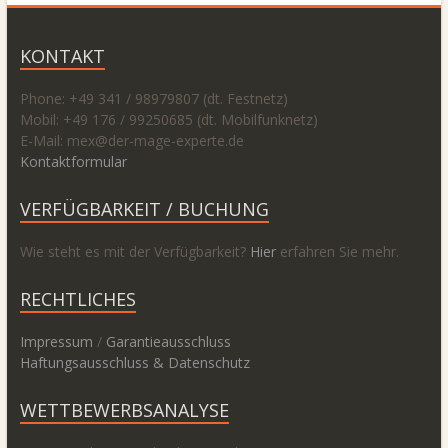
KONTAKT
Phone: +49 341 / 98979807 (dt. Festnetz)
Mobil: +49 176 / 99250685 (dt. Mobilfunknetz)
E-Mail: mex@
der-mage-experte.de
Kontaktformular
VERFÜGBARKEIT / BUCHUNG
Wie steht es mit der Verfügbarkeit?
Hier
erfahren Sie mehr.
RECHTLICHES
Impressum
/
Garantieausschluss
Haftungsausschluss & Datenschutz
WETTBEWERBSANALYSE