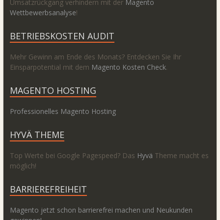
Umsatzrückgang verhindern mit der
Magento
Wettbewerbsanalyse
!
BETRIEBSKOSTEN AUDIT
Mehr Gewinn am Ende des Monats? Entdecken Sie Ihr
Einsparpotential mit dem
Magento Kosten Check
.
MAGENTO HOSTING
Professionelles Magento Hosting
HYVÄ THEME
Top Werte bei Google Pagespeed? Das
Hyvä
Theme macht es
möglich!
BARRIEREFREIHEIT
Magento jetzt schon barrierefrei machen und Neukunden