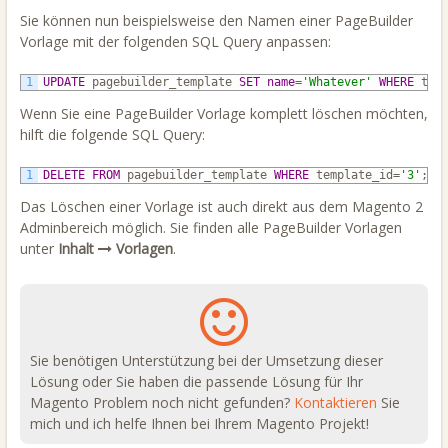
Sie können nun beispielsweise den Namen einer PageBuilder
Vorlage mit der folgenden SQL Query anpassen:
1
UPDATE
pagebuilder_template
SET
name
=
'Whatever'
WHERE
tem
Wenn Sie eine PageBuilder Vorlage komplett löschen möchten,
hilft die folgende SQL Query:
1
DELETE
FROM
pagebuilder_template
WHERE
template_id=
'3'
;
Das Löschen einer Vorlage ist auch direkt aus dem Magento 2
Adminbereich möglich. Sie finden alle PageBuilder Vorlagen
unter
Inhalt
Vorlagen
.
Sie benötigen Unterstützung bei der Umsetzung dieser
Lösung oder Sie haben die passende Lösung für Ihr
Magento Problem noch nicht gefunden?
Kontaktieren
Sie
mich und ich helfe Ihnen bei Ihrem Magento Projekt!