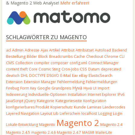
& Magento 2 Web Analyse!
Mehr erfahren!
SCHLAGWÖRTER ZU MAGENTO
Admin
acl
Adresse
Ajax
Artikel
Attribut
Attributset
Autoload
Backend
Bestellung
Block
Bilder
Breadcrumbs
Cache
Checkout
Chrome
CLI
CMS
Collection
compiler
composer
config.xml
Connect Manager
CSS
content theft
Core
Cosmic Sting
Cron-Jobs
Datum
deprecated
E-Mail
deutsch
DHL
DOCTYPE
DSGVO
Eav
eBay
ElasticSearch
Extension
Extension Manager
Fehlermeldung
Fehlermeldungen
Hyvä
Firebug
Form Key
Google
Grundpreis
Hyvä UI
Import
Indexierung
Individuelle-Optionen
Installation
Internet Explorer
IPv6
JavaScript
Kategorieseite
jQuery
Kategorie
Konfiguration
Kunde
konfigurierbares Produkt
Kopierschutz
Laminas
Ländercodes
Layout
Layered Navigation
Lib
Lieferschein
localhost
Logging
Login
Magento 2
Magento
Lokale-Entwicklung
Magento 2.4
Magento 2.4.5
magento 2.4.6
Magento 2.4.7
MAGMI
MailerLite