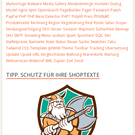
Mailvorlage
Malware
Media Gallery
Mindestmenge
modaler Dialog
Patch
Model
nginx
npm
OpenSearch
PageBuilder
Pager
Passwort
Produkt
PayPal
PHP
PHP Mess Detector
PHP7
Polyfill
Preis
Produktseite
Rechnung
Region
Registrierung
Rest
Route
Safari
Scope
Sendungsverfolgung
SEO
Server
Session
Shipment
Sicherheit
Sitemap
SQL
SKU
SMTP
Snowdog Menu
sodium
Spam
Speichern
SSH
Staffelpreise
Startseite
State
Status
Steuer
Suche
Swatches
Tabs
Template (phtml)
Tailwind CSS
Theme
Toolbar
Tracking
Übersetzung
URL
Update
Upsell
Vergleichsliste
Währung
Warenkorb
Wartung
Webservicex
Widerruf
XML
Zapier
Zeit
Zend
TIPP: SCHUTZ FÜR IHRE SHOPTEXTE