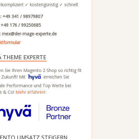
nkompliziert ✓ kostengünstig ✓ schnell
: +49 341 / 98979807
: +49 176 / 99250685
l: mex@
der-mage-experte.de
ktformular
Ä THEME EXPERTE
 Sie Ihren Magento 2 Shop so richtig fit
e Zukunft! Mit
erreichen Sie
ale Performance und Top Werte bei
e & Co!
Mehr erfahren!
ENTO UMSATZ STEIGERN