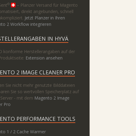
©
Sent
– Planzer Versand für Magento
omatisiert, direkt angebunden, schnell
kompliziert.
Jetzt Planzer in Ihren
to 2 Workflow integrieren
STELLERANGABEN IN HYVÄ
 konforme Herstellerangaben auf der
Produktseite:
Extension ansehen
ENTO 2 IMAGE CLEANER PRO
n Sie nicht mehr genutzte Bilddateien
aren Sie so wertvollen Speicherplatz auf
 Server - mit dem
Magento 2 Image
er Pro
ENTO PERFORMANCE TOOLS
to 1 / 2 Cache Warmer