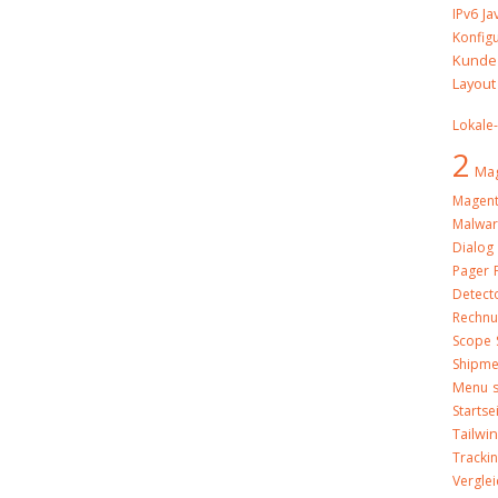
Ja
IPv6
Konfig
Kunde
Layout
Lokale
2
Mag
Magent
Malwa
Dialog
Pager
Detect
Rechn
Scope
Shipme
Menu
Startse
Tailwi
Tracki
Verglei