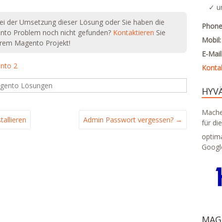
✓ u
ei der Umsetzung dieser Lösung oder Sie haben die
Phone
ento Problem noch nicht gefunden?
Kontaktieren
Sie
Mobil
Ihrem Magento Projekt!
E-Mai
nto 2
Konta
gento Lösungen
HYV
Machen
allieren
Admin Passwort vergessen?
→
für di
optim
Googl
MAG