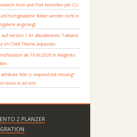
search Host und Port einstellen per CLI
ell hochgeladene Bilder werden nicht in
ngalerie angezeigt
 auf Version 1.4+ aktualisieren: Tailwind
tur im Child Theme anpassen
rrufsbutton ab 19.06.2026 in Magento
llen
attribute ‘title’ is required but missing”
m lösen in acl.xml
ENTO 2 PLANZER
EGRATION