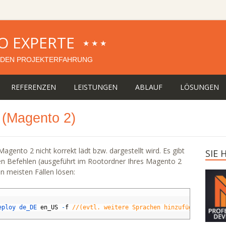
O EXPERTE
★★★
DEN PROJEKTERFAHRUNG
REFERENZEN
LEISTUNGEN
ABLAUF
LÖSUNGEN
 (Magento 2)
ento 2 nicht korrekt lädt bzw. dargestellt wird. Es gibt
SIE
en Befehlen (ausgeführt im Rootordner Ihres Magento 2
en meisten Fällen lösen:
eploy 
de_DE 
en_US
-
f
//(evtl. weitere Sprachen hinzufügen)