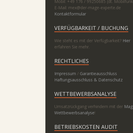
Mobil: +49 176 / 99250685 (dt. Mobilfunk
E-Mail: mex@
der-mage-experte.de
Kontaktformular
VERFÜGBARKEIT / BUCHUNG
Wie steht es mit der Verfügbarkeit?
Hier
erfahren Sie mehr.
RECHTLICHES
Impressum
/
Garantieausschluss
Haftungsausschluss & Datenschutz
WETTBEWERBSANALYSE
Umsatzrückgang verhindern mit der
Mag
Wettbewerbsanalyse
!
BETRIEBSKOSTEN AUDIT