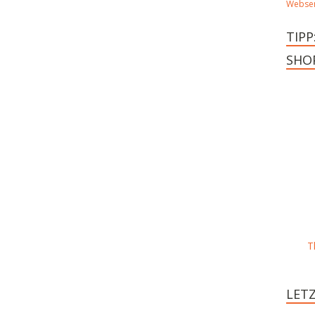
Webser
TIPP
SHO
T
LET