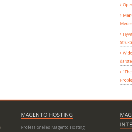
Open
Manu
Medie
Hyvä
Struk
Wide
darste
“The 
Proble
MAGENTO HOSTING
MAG
INT
)
Professionelles Magento Hosting