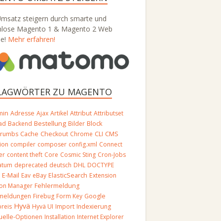
Umsatz steigern durch smarte und
nlose Magento 1 & Magento 2 Web
se!
Mehr erfahren!
LAGWÖRTER ZU MAGENTO
min
Adresse
Ajax
Artikel
Attribut
Attributset
Bestellung
Block
ad
Backend
Bilder
crumbs
Cache
Checkout
Chrome
CLI
CMS
ion
compiler
composer
config.xml
Connect
er
content theft
Core
Cosmic Sting
Cron-Jobs
atum
deprecated
deutsch
DHL
DOCTYPE
E-Mail
O
Eav
eBay
ElasticSearch
Extension
ion Manager
Fehlermeldung
rmeldungen
Firebug
Form Key
Google
Hyvä
reis
Hyvä UI
Import
Indexierung
duelle-Optionen
Installation
Internet Explorer