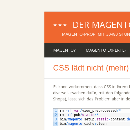
DER MAGENT
★★★
30480
MAGENTO-PROFI MIT
STUN
MAGENTO?
MAGENTO EXPERTE?
CSS lädt nicht (mehr)
Es kann vorkommen, dass CSS in Ihrem Mag
diverse Ursachen dafür, mit den folgend
Shops), lässt sich das Problem aber in d
1
rm
-
rf 
var
/
view_preprocessed
/
*
2
rm
-
rf 
pub
/
static
/
*
3
bin
/
magento 
setup
:
static
-
content
:
d
4
bin
/
magento 
cache
:
clean