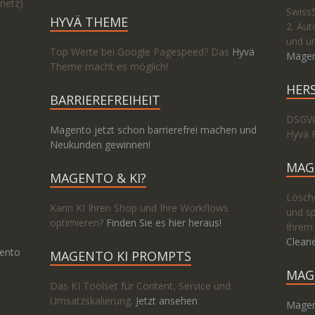
netz)
Swiss
HYVÄ THEME
2. Aut
und un
Top Werte bei Google Pagespeed? Das
Hyvä
Magen
Theme macht es möglich!
HER
BARRIEREFREIHEIT
DSGVO
Magento jetzt schon barrierefrei machen und
Hyvä 
Neukunden gewinnen!
MAG
MAGENTO & KI?
Lösche
Kann KI Ihren Shop und Ihre Workflows
und sp
optimieren?
Finden Sie es hier heraus!
Ihrem
Clean
ento
MAGENTO KI PROMPTS
MAG
Das KI Toolset für Content, Service und
Umsatzskalierung.
Jetzt ansehen
Magen