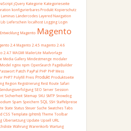
vaScript
Kategorieseite
jQuery
Kategorie
uration
konfigurierbares Produkt
Kopierschutz
Laminas
Ländercodes
Layered Navigation
Lib
Lieferschein
localhost
Logging
Login
Magento
Magento
-Entwicklung
ento 2.4
Magento 2.4.5
magento 2.4.6
o 2.4.7
MAGMI
MailerLite
Mailvorlage
re
Media Gallery
Mindestmenge
modaler
Model
nginx
npm
OpenSearch
PageBuilder
Patch
Passwort
PayPal
PHP
PHP Mess
Produkt
Produktseite
or
PHP7
Polyfill
Preis
ung
Region
Registrierung
Rest
Route
Safari
Sendungsverfolgung
SEO
Server
Session
nt
Sicherheit
Sitemap
SKU
SMTP
Snowdog
SQL
sodium
Spam
Speichern
SSH
Staffelpreise
ite
State
Status
Steuer
Suche
Swatches
Tabs
Template (phtml)
nd CSS
Theme
Toolbar
URL
ng
Übersetzung
Update
Upsell
chsliste
Währung
Warenkorb
Wartung