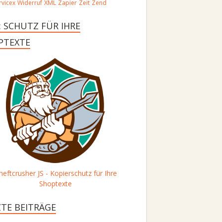
vicex
Widerruf
XML
Zapier
Zeit
Zend
: SCHUTZ FÜR IHRE
PTEXTE
heftcrusher JS - Kopierschutz für Ihre
Shoptexte
ZTE BEITRÄGE