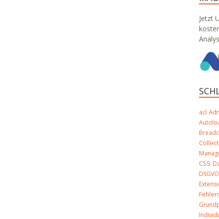
Jetzt 
koste
Analy
SCH
Ad
acl
Autolo
Bread
Collect
Manag
CSS
D
DSGV
Extens
Fehle
Grundp
Indivi