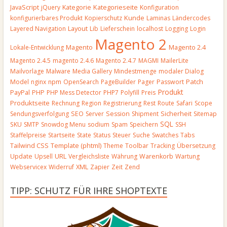
JavaScript
Kategorieseite
jQuery
Kategorie
Konfiguration
Kunde
konfigurierbares Produkt
Kopierschutz
Laminas
Ländercodes
Layout
Layered Navigation
Lib
Lieferschein
localhost
Logging
Login
Magento 2
Magento
Lokale-Entwicklung
Magento 2.4
Magento 2.4.5
magento 2.4.6
Magento 2.4.7
MAGMI
MailerLite
Mailvorlage
Malware
Media Gallery
Mindestmenge
modaler Dialog
Patch
Model
nginx
npm
OpenSearch
PageBuilder
Pager
Passwort
Produkt
PayPal
PHP
PHP Mess Detector
PHP7
Polyfill
Preis
Produktseite
Rechnung
Region
Registrierung
Rest
Route
Safari
Scope
Sendungsverfolgung
SEO
Server
Session
Shipment
Sicherheit
Sitemap
SQL
SKU
SMTP
Snowdog Menu
sodium
Spam
Speichern
SSH
Staffelpreise
Startseite
State
Status
Steuer
Suche
Swatches
Tabs
Template (phtml)
Tailwind CSS
Theme
Toolbar
Tracking
Übersetzung
URL
Update
Upsell
Vergleichsliste
Währung
Warenkorb
Wartung
Webservicex
Widerruf
XML
Zapier
Zeit
Zend
TIPP: SCHUTZ FÜR IHRE SHOPTEXTE