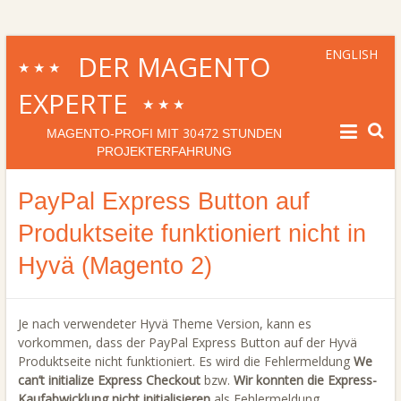
ENGLISH
DER MAGENTO
★★★
EXPERTE
★★★
30472
MAGENTO-PROFI MIT
STUNDEN
PROJEKTERFAHRUNG
PayPal Express Button auf
Produktseite funktioniert nicht in
Hyvä (Magento 2)
Je nach verwendeter Hyvä Theme Version, kann es
vorkommen, dass der PayPal Express Button auf der Hyvä
Produktseite nicht funktioniert. Es wird die Fehlermeldung
We
can’t initialize Express Checkout
bzw.
Wir konnten die Express-
Kaufabwicklung nicht initialisieren
als Fehlermeldung