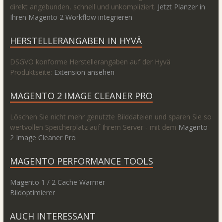
direkt angebunden, schnell und unkompliziert.
Jetzt Planzer in
Ihren Magento 2 Workflow integrieren
HERSTELLERANGABEN IN HYVÄ
DSGVO konforme Herstellerangaben auf der Hyvä
Produktseite:
Extension ansehen
MAGENTO 2 IMAGE CLEANER PRO
Löschen Sie nicht mehr genutzte Bilddateien und sparen Sie so
wertvollen Speicherplatz auf Ihrem Server - mit dem
Magento
2 Image Cleaner Pro
MAGENTO PERFORMANCE TOOLS
Magento 1 / 2 Cache Warmer
Bildoptimierer
AUCH INTERESSANT