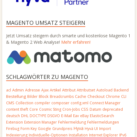
MAGENTO UMSATZ STEIGERN
Jetzt Umsatz steigern durch smarte und kostenlose Magento 1
& Magento 2 Web Analyse!
Mehr erfahren!
SCHLAGWÖRTER ZU MAGENTO
Admin
acl
Adresse
Ajax
Artikel
Attribut
Attributset
Autoload
Backend
Bestellung
Block
Bilder
Breadcrumbs
Cache
Checkout
Chrome
CLI
CMS
Collection
compiler
composer
config.xml
Connect Manager
CSS
content theft
Core
Cosmic Sting
Cron-Jobs
Datum
deprecated
E-Mail
deutsch
DHL
DOCTYPE
DSGVO
Eav
eBay
ElasticSearch
Extension
Extension Manager
Fehlermeldung
Fehlermeldungen
Hyvä
Firebug
Form Key
Google
Grundpreis
Hyvä UI
Import
Indexierung
Individuelle-Optionen
Installation
Internet Explorer
IPv6