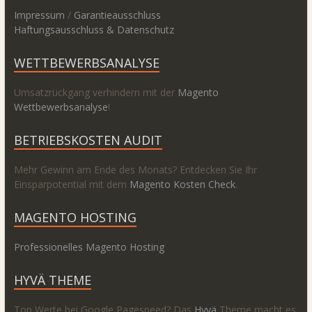
Impressum
/
Garantieausschluss
Haftungsausschluss & Datenschutz
WETTBEWERBSANALYSE
Umsatzrückgang verhindern mit der
Magento
Wettbewerbsanalyse
!
BETRIEBSKOSTEN AUDIT
Mehr Gewinn am Ende des Monats? Entdecken Sie Ihr
Einsparpotential mit dem
Magento Kosten Check
.
MAGENTO HOSTING
Professionelles Magento Hosting
HYVÄ THEME
Top Werte bei Google Pagespeed? Das
Hyvä
Theme macht es