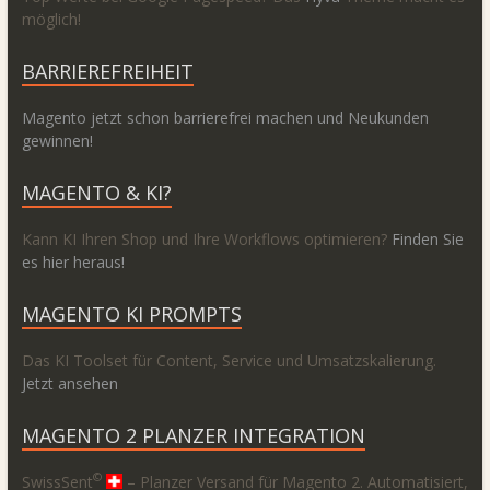
möglich!
BARRIEREFREIHEIT
Magento jetzt schon barrierefrei machen und Neukunden
gewinnen!
MAGENTO & KI?
Kann KI Ihren Shop und Ihre Workflows optimieren?
Finden Sie
es hier heraus!
MAGENTO KI PROMPTS
Das KI Toolset für Content, Service und Umsatzskalierung.
Jetzt ansehen
MAGENTO 2 PLANZER INTEGRATION
©
SwissSent
– Planzer Versand für Magento 2. Automatisiert,