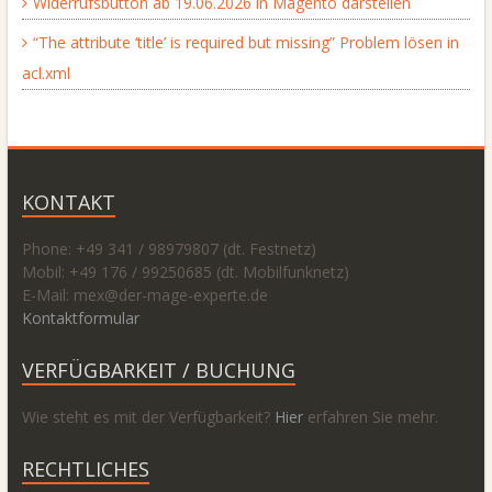
Widerrufsbutton ab 19.06.2026 in Magento darstellen
“The attribute ‘title’ is required but missing” Problem lösen in
acl.xml
KONTAKT
Phone: +49 341 / 98979807 (dt. Festnetz)
Mobil: +49 176 / 99250685 (dt. Mobilfunknetz)
E-Mail: mex@
der-mage-experte.de
Kontaktformular
VERFÜGBARKEIT / BUCHUNG
Wie steht es mit der Verfügbarkeit?
Hier
erfahren Sie mehr.
RECHTLICHES