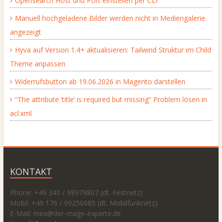
Opensearch Host und Port einstellen per CLI
Manuell hochgeladene Bilder werden nicht in Mediengalerie
angezeigt
Hyvä auf Version 1.4+ aktualisieren: Tailwind Struktur im Child
Theme anpassen
Widerrufsbutton ab 19.06.2026 in Magento darstellen
“The attribute ‘title’ is required but missing” Problem lösen in
acl.xml
KONTAKT
Phone: +49 341 / 98979807 (dt. Festnetz)
Mobil: +49 176 / 99250685 (dt. Mobilfunknetz)
E-Mail: mex@
der-mage-experte.de