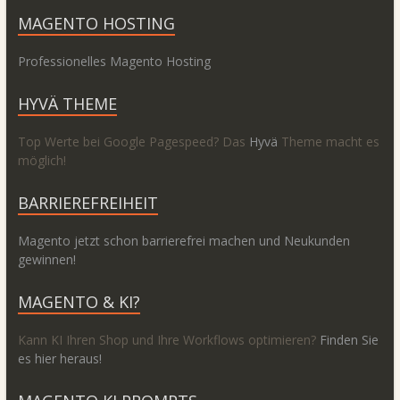
MAGENTO HOSTING
Professionelles Magento Hosting
HYVÄ THEME
Top Werte bei Google Pagespeed? Das
Hyvä
Theme macht es
möglich!
BARRIEREFREIHEIT
Magento jetzt schon barrierefrei machen und Neukunden
gewinnen!
MAGENTO & KI?
Kann KI Ihren Shop und Ihre Workflows optimieren?
Finden Sie
es hier heraus!