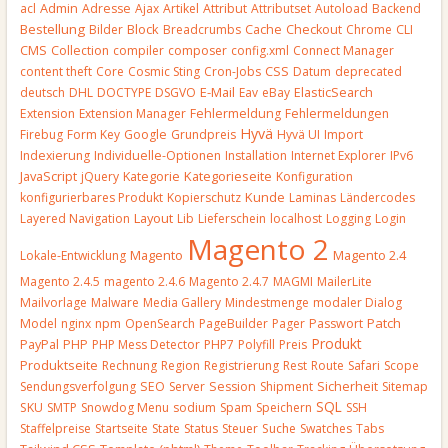
Admin
acl
Adresse
Ajax
Artikel
Attribut
Attributset
Autoload
Backend
Bestellung
Block
Bilder
Breadcrumbs
Cache
Checkout
Chrome
CLI
CMS
Collection
compiler
composer
config.xml
Connect Manager
CSS
content theft
Core
Cosmic Sting
Cron-Jobs
Datum
deprecated
E-Mail
deutsch
DHL
DOCTYPE
DSGVO
Eav
eBay
ElasticSearch
Extension
Extension Manager
Fehlermeldung
Fehlermeldungen
Hyvä
Firebug
Form Key
Google
Grundpreis
Hyvä UI
Import
Indexierung
Individuelle-Optionen
Installation
Internet Explorer
IPv6
JavaScript
Kategorieseite
jQuery
Kategorie
Konfiguration
Kunde
konfigurierbares Produkt
Kopierschutz
Laminas
Ländercodes
Layout
Layered Navigation
Lib
Lieferschein
localhost
Logging
Login
Magento 2
Magento
Lokale-Entwicklung
Magento 2.4
Magento 2.4.5
magento 2.4.6
Magento 2.4.7
MAGMI
MailerLite
Mailvorlage
Malware
Media Gallery
Mindestmenge
modaler Dialog
Patch
Model
nginx
npm
OpenSearch
PageBuilder
Pager
Passwort
Produkt
PayPal
PHP
PHP Mess Detector
PHP7
Polyfill
Preis
Produktseite
Rechnung
Region
Registrierung
Rest
Route
Safari
Scope
Sendungsverfolgung
SEO
Server
Session
Shipment
Sicherheit
Sitemap
SQL
SKU
SMTP
Snowdog Menu
sodium
Spam
Speichern
SSH
Staffelpreise
Startseite
State
Status
Steuer
Suche
Swatches
Tabs