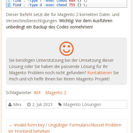
1
find
.
-
type
f
-
exec
chmod
644
{
}
\
;
2
find
.
-
type
d
-
exec
chmod
755
{
}
\
;
Dieser Befehl setzt die für Magento 2 korrekten Datei- und
Verzeichnisberechtigungen.
Wichtig: Vor dem Ausführen
unbedingt ein Backup des Codes vornehmen!
Sie benötigen Unterstützung bei der Umsetzung dieser
Lösung oder Sie haben die passende Lösung für Ihr
Magento Problem noch nicht gefunden?
Kontaktieren
Sie
mich und ich helfe Ihnen bei Ihrem Magento Projekt!
Schlagwörter:
404
Magento 2
Mex
2. Juli 2023
Magento Lösungen
←
Invalid form key / Ungültiger Formularschlüssel Problem
im Frontend beheben