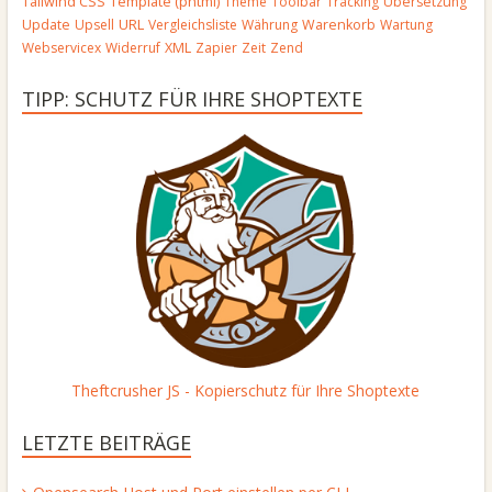
Template (phtml)
Tailwind CSS
Theme
Toolbar
Tracking
Übersetzung
URL
Update
Upsell
Vergleichsliste
Währung
Warenkorb
Wartung
Webservicex
Widerruf
XML
Zapier
Zeit
Zend
TIPP: SCHUTZ FÜR IHRE SHOPTEXTE
Theftcrusher JS - Kopierschutz für Ihre Shoptexte
LETZTE BEITRÄGE