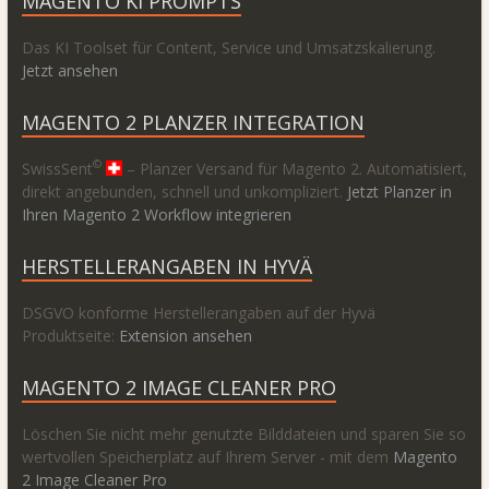
MAGENTO KI PROMPTS
Das KI Toolset für Content, Service und Umsatzskalierung.
Jetzt ansehen
MAGENTO 2 PLANZER INTEGRATION
©
SwissSent
– Planzer Versand für Magento 2. Automatisiert,
direkt angebunden, schnell und unkompliziert.
Jetzt Planzer in
Ihren Magento 2 Workflow integrieren
HERSTELLERANGABEN IN HYVÄ
DSGVO konforme Herstellerangaben auf der Hyvä
Produktseite:
Extension ansehen
MAGENTO 2 IMAGE CLEANER PRO
Löschen Sie nicht mehr genutzte Bilddateien und sparen Sie so
wertvollen Speicherplatz auf Ihrem Server - mit dem
Magento
2 Image Cleaner Pro