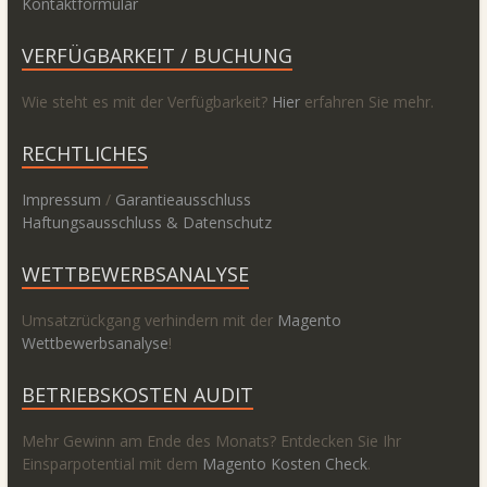
Kontaktformular
VERFÜGBARKEIT / BUCHUNG
Wie steht es mit der Verfügbarkeit?
Hier
erfahren Sie mehr.
RECHTLICHES
Impressum
/
Garantieausschluss
Haftungsausschluss & Datenschutz
WETTBEWERBSANALYSE
Umsatzrückgang verhindern mit der
Magento
Wettbewerbsanalyse
!
BETRIEBSKOSTEN AUDIT
Mehr Gewinn am Ende des Monats? Entdecken Sie Ihr
Einsparpotential mit dem
Magento Kosten Check
.