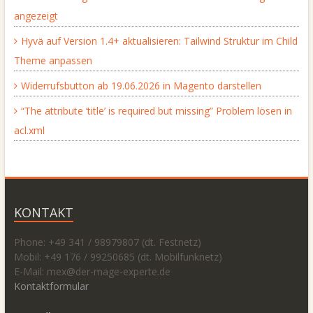
angezeigt
Hyvä auf Version 1.4+ aktualisieren: Tailwind Struktur im Child
Theme anpassen
Widerrufsbutton ab 19.06.2026 in Magento darstellen
“The attribute ‘title’ is required but missing” Problem lösen in
acl.xml
KONTAKT
Phone: +49 341 / 98979807 (dt. Festnetz)
Mobil: +49 176 / 99250685 (dt. Mobilfunknetz)
E-Mail: mex@
der-mage-experte.de
Kontaktformular