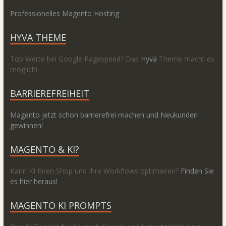
Professionelles Magento Hosting
HYVÄ THEME
Top Werte bei Google Pagespeed? Das
Hyvä
Theme macht es
möglich!
BARRIEREFREIHEIT
Magento jetzt schon barrierefrei machen und Neukunden
gewinnen!
MAGENTO & KI?
Kann KI Ihren Shop und Ihre Workflows optimieren?
Finden Sie
es hier heraus!
MAGENTO KI PROMPTS