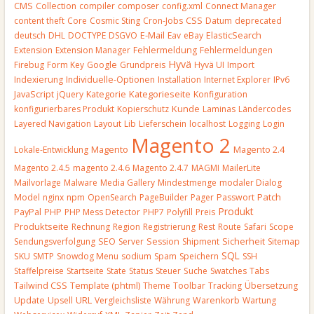
CMS
Collection
compiler
composer
config.xml
Connect Manager
CSS
content theft
Core
Cosmic Sting
Cron-Jobs
Datum
deprecated
E-Mail
deutsch
DHL
DOCTYPE
DSGVO
Eav
eBay
ElasticSearch
Extension
Extension Manager
Fehlermeldung
Fehlermeldungen
Hyvä
Firebug
Form Key
Google
Grundpreis
Hyvä UI
Import
Indexierung
Individuelle-Optionen
Installation
Internet Explorer
IPv6
JavaScript
Kategorieseite
jQuery
Kategorie
Konfiguration
Kunde
konfigurierbares Produkt
Kopierschutz
Laminas
Ländercodes
Layout
Layered Navigation
Lib
Lieferschein
localhost
Logging
Login
Magento 2
Magento
Lokale-Entwicklung
Magento 2.4
Magento 2.4.5
magento 2.4.6
Magento 2.4.7
MAGMI
MailerLite
Mailvorlage
Malware
Media Gallery
Mindestmenge
modaler Dialog
Patch
Model
nginx
npm
OpenSearch
PageBuilder
Pager
Passwort
Produkt
PayPal
PHP
PHP Mess Detector
PHP7
Polyfill
Preis
Produktseite
Rechnung
Region
Registrierung
Rest
Route
Safari
Scope
Sendungsverfolgung
SEO
Server
Session
Shipment
Sicherheit
Sitemap
SQL
SKU
SMTP
Snowdog Menu
sodium
Spam
Speichern
SSH
Staffelpreise
Startseite
State
Status
Steuer
Suche
Swatches
Tabs
Template (phtml)
Tailwind CSS
Theme
Toolbar
Tracking
Übersetzung
URL
Update
Upsell
Vergleichsliste
Währung
Warenkorb
Wartung