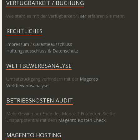
VERFÜGBARKEIT / BUCHUNG
Wie steht es mit der Verfügbarkeit?
Hier
erfahren Sie mehr.
RECHTLICHES
Impressum
/
Garantieausschluss
Haftungsausschluss & Datenschutz
WETTBEWERBSANALYSE
Umsatzrückgang verhindern mit der
Magento
Wettbewerbsanalyse
!
BETRIEBSKOSTEN AUDIT
Mehr Gewinn am Ende des Monats? Entdecken Sie Ihr
Einsparpotential mit dem
Magento Kosten Check
.
MAGENTO HOSTING