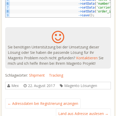
6
->
setData
(
'number'
,
7
->
setData
(
'carrier_c
8
->
setData
(
'order_id'
9
->
save
(
)
;
Sie benötigen Unterstützung bei der Umsetzung dieser
Lösung oder Sie haben die passende Lösung für Ihr
Magento Problem noch nicht gefunden?
Kontaktieren
Sie
mich und ich helfe Ihnen bei Ihrem Magento Projekt!
Schlagwörter:
Shipment
Tracking
Mex
22. August 2017
Magento Lösungen
←
Adressdaten bei Registrierung anzeigen
Land aus Adresse auslesen
→