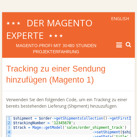
ENGLISH
DER MAGENTO
★★★
EXPERTE
★★★
30480
MAGENTO-PROFI MIT
STUNDEN
PROJEKTERFAHRUNG
Tracking zu einer Sendung
hinzufügen (Magento 1)
Verwenden Sie den folgenden Code, um ein Tracking zu einer
bereits bestehenden Lieferung (Shipment) hinzuzufügen.
1
$shipment
=
$order
->
getShipmentsCollection
(
)
->
getFirstIte
2
$trackingNumber
=
'12345678'
;
3
$track
=
Mage::
getModel
(
'sales/order_shipment_track'
)
4
->
setShipment
(
$shipm
5
->
setData
(
'title'
,
'