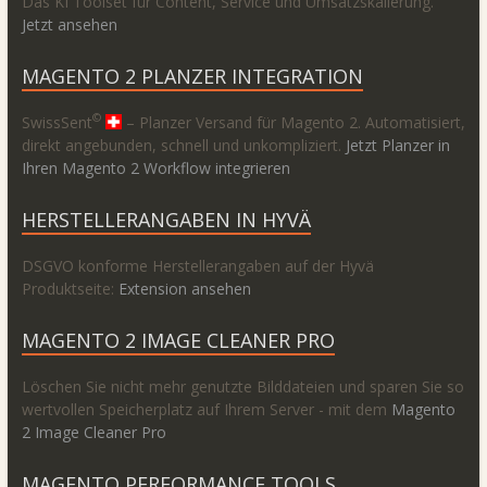
Das KI Toolset für Content, Service und Umsatzskalierung.
Jetzt ansehen
MAGENTO 2 PLANZER INTEGRATION
©
SwissSent
– Planzer Versand für Magento 2. Automatisiert,
direkt angebunden, schnell und unkompliziert.
Jetzt Planzer in
Ihren Magento 2 Workflow integrieren
HERSTELLERANGABEN IN HYVÄ
DSGVO konforme Herstellerangaben auf der Hyvä
Produktseite:
Extension ansehen
MAGENTO 2 IMAGE CLEANER PRO
Löschen Sie nicht mehr genutzte Bilddateien und sparen Sie so
wertvollen Speicherplatz auf Ihrem Server - mit dem
Magento
2 Image Cleaner Pro
MAGENTO PERFORMANCE TOOLS