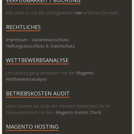
Wie steht es mit der Verfügbarkeit?
Hier
erfahren Sie mehr.
RECHTLICHES
Impressum
/
Garantieausschluss
Haftungsausschluss & Datenschutz
WETTBEWERBSANALYSE
Umsatzrückgang verhindern mit der
Magento
Wettbewerbsanalyse
!
BETRIEBSKOSTEN AUDIT
Mehr Gewinn am Ende des Monats? Entdecken Sie Ihr
Einsparpotential mit dem
Magento Kosten Check
.
MAGENTO HOSTING