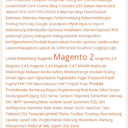
CSS
content theft
Core
Cosmic Sting
Cron-Jobs
Datum
deprecated
E-Mail
deutsch
DHL
DOCTYPE
DSGVO
Eav
eBay
ElasticSearch
Extension
Extension Manager
Fehlermeldung
Fehlermeldungen
Hyvä
Firebug
Form Key
Google
Grundpreis
Hyvä UI
Import
Indexierung
Individuelle-Optionen
Installation
Internet Explorer
IPv6
JavaScript
Kategorieseite
jQuery
Kategorie
Konfiguration
Kunde
konfigurierbares Produkt
Kopierschutz
Laminas
Ländercodes
Layout
Layered Navigation
Lib
Lieferschein
localhost
Logging
Login
Magento 2
Magento
Lokale-Entwicklung
Magento 2.4
Magento 2.4.5
magento 2.4.6
Magento 2.4.7
MAGMI
MailerLite
Mailvorlage
Malware
Media Gallery
Mindestmenge
modaler Dialog
Patch
Model
nginx
npm
OpenSearch
PageBuilder
Pager
Passwort
Produkt
PayPal
PHP
PHP Mess Detector
PHP7
Polyfill
Preis
Produktseite
Rechnung
Region
Registrierung
Rest
Route
Safari
Scope
Sendungsverfolgung
SEO
Server
Session
Shipment
Sicherheit
Sitemap
SQL
SKU
SMTP
Snowdog Menu
sodium
Spam
Speichern
SSH
Staffelpreise
Startseite
State
Status
Steuer
Suche
Swatches
Tabs
Template (phtml)
Tailwind CSS
Theme
Toolbar
Tracking
Übersetzung
URL
Update
Upsell
Vergleichsliste
Währung
Warenkorb
Wartung
Webservicex
Widerruf
XML
Zapier
Zeit
Zend