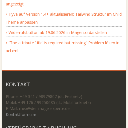
angezeigt
Hyvä auf Version 1.4+ aktualisieren: Tailwind Struktur im Child
Theme anpassen
Widerrufsbutton ab 19.06.2026 in Magento darstellen
“The attribute ‘title’ is required but missing” Problem lösen in
acl.xml
KONTAKT
Phone: +49 341 / 98979807 (dt. Festnetz)
Mobil: +49 176 / 99250685 (dt. Mobilfunknetz)
E-Mail: mex@
der-mage-experte.de
Kontaktformular
VERFÜGBARKEIT / BUCHUNG