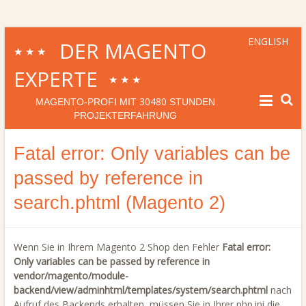
ENGLISH
DER MAGENTO
★★★
EXPERTE
★★★
30480
MAGENTO-PROFI MIT
STUNDEN
PROJEKTERFAHRUNG
Fatal error: Only variables can be
passed by reference in
search.phtml (Magento 2)
Wenn Sie in Ihrem Magento 2 Shop den Fehler
Fatal error:
Only variables can be passed by reference in
vendor/magento/module-
backend/view/adminhtml/templates/system/search.phtml
nach
Aufruf des Backends erhalten, müssen Sie in Ihrer php.ini die