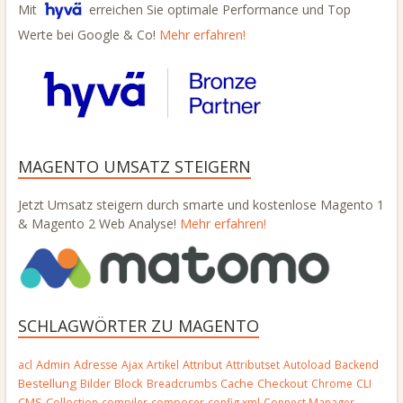
Mit
erreichen Sie optimale Performance und Top
Werte bei Google & Co!
Mehr erfahren!
MAGENTO UMSATZ STEIGERN
Jetzt Umsatz steigern durch smarte und kostenlose Magento 1
& Magento 2 Web Analyse!
Mehr erfahren!
SCHLAGWÖRTER ZU MAGENTO
Admin
acl
Adresse
Ajax
Artikel
Attribut
Attributset
Autoload
Backend
Bestellung
Block
Bilder
Breadcrumbs
Cache
Checkout
Chrome
CLI
CMS
Collection
compiler
composer
config.xml
Connect Manager