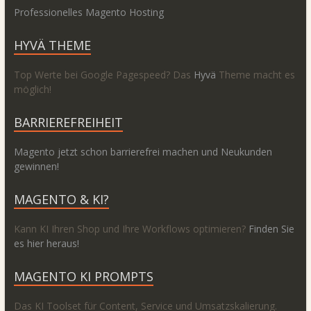
Professionelles Magento Hosting
HYVÄ THEME
Top Werte bei Google Pagespeed? Das
Hyvä
Theme macht es
möglich!
BARRIEREFREIHEIT
Magento jetzt schon barrierefrei machen und Neukunden
gewinnen!
MAGENTO & KI?
Kann KI Ihren Shop und Ihre Workflows optimieren?
Finden Sie
es hier heraus!
MAGENTO KI PROMPTS
Das KI Toolset für Content, Service und Umsatzskalierung.