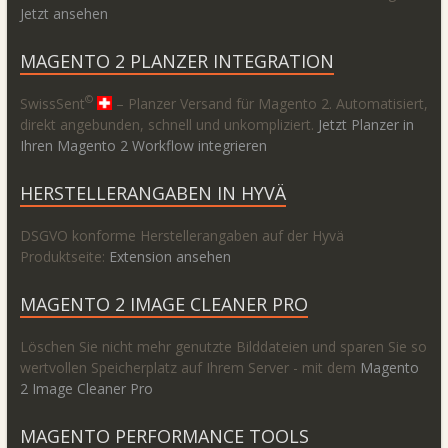
Jetzt ansehen
MAGENTO 2 PLANZER INTEGRATION
©
SwissSent
– Planzer Versand für Magento 2. Automatisiert,
direkt angebunden, schnell und unkompliziert.
Jetzt Planzer in
Ihren Magento 2 Workflow integrieren
HERSTELLERANGABEN IN HYVÄ
DSGVO konforme Herstellerangaben auf der Hyvä
Produktseite:
Extension ansehen
MAGENTO 2 IMAGE CLEANER PRO
Löschen Sie nicht mehr genutzte Bilddateien und sparen Sie so
wertvollen Speicherplatz auf Ihrem Server - mit dem
Magento
2 Image Cleaner Pro
MAGENTO PERFORMANCE TOOLS